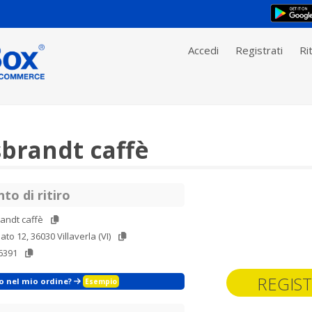
Accedi
Registrati
Rit
brandt caffè
to di ritiro
andt caffè
ato 12, 36030 Villaverla (VI)
6391
REGIST
zo nel mio ordine?
Esempio