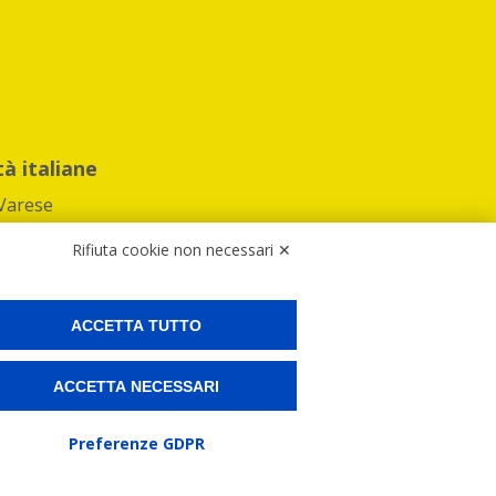
tà italiane
Varese
Rifiuta cookie non necessari ✕
ACCETTA TUTTO
Preferenze Cookies
ACCETTA NECESSARI
ne e spedire i tuoi pacchi.
Preferenze GDPR