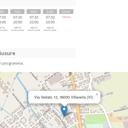
er
Gio
Ven
Sab
Dom
7:30
07:30
07:30
07:30
Chiuso
0:00
20:00
20:00
20:00
erto
Aperto
Aperto
Aperto
inuato
continuato
continuato
continuato
iusure
in programma.
×
Via Verlato 12, 36030 Villaverla (VI)