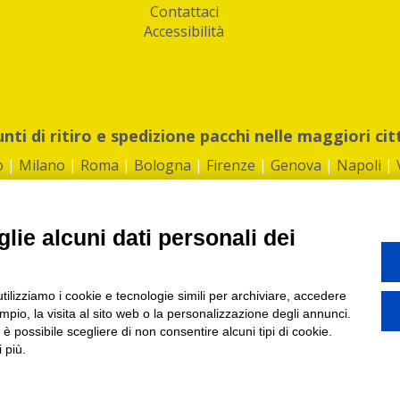
Contattaci
Accessibilità
unti di ritiro e spedizione pacchi nelle maggiori cit
o
|
Milano
|
Roma
|
Bologna
|
Firenze
|
Genova
|
Napoli
|
lie alcuni dati personali dei
©2026 IndaBox srl
utilizziamo i cookie e tecnologie simili per archiviare, accedere
1360012 | REA: RM 1494760 | Cap.Soc.: 50.000€ |
Whistleblowing
|
Privacy
|
ti di ritiro tra Bar, Tabaccai, Edicole e Kipoint per ritirare i tuoi acquisti onli
pio, la visita al sito web o la personalizzazione degli annunci.
, è possibile scegliere di non consentire alcuni tipi di cookie.
 più.