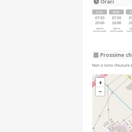
Orari
Lun
Mar
M
07:30
07:30
0
20:00
20:00
2
Aperto
Aperto
Ap
continuato
continuato
cont
Prossime ch
Non ci sono chiusure 
+
−