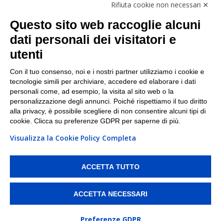
Rifiuta cookie non necessari ✕
Facebook
Questo sito web raccoglie alcuni
Linkedin
dati personali dei visitatori e
utenti
I nostri punti di ritiro e spedizione pacchi nelle
maggiori città italiane
Con il tuo consenso, noi e i nostri partner utilizziamo i cookie e
tecnologie simili per archiviare, accedere ed elaborare i dati
Torino
|
Milano
|
Roma
|
Bologna
|
Firenze
|
Genova
|
personali come, ad esempio, la visita al sito web o la
Napoli
|
Varese
personalizzazione degli annunci. Poiché rispettiamo il tuo diritto
alla privacy, è possibile scegliere di non consentire alcuni tipi di
cookie. Clicca su preferenze GDPR per saperne di più.
Visualizza la Cookie Policy Completa
©2026 IndaBox srl
PI/CF/N°Iscr.: 10821360012 | REA: RM 1494760 | Cap.Soc.: 50.000€ |
Whistleblowing
|
Privacy
|
Preferenze Cookies
ACCETTA TUTTO
IndaBox | Oltre 11.500 punti di ritiro tra Bar, Tabaccai, Edicole e Kipoint per
ritirare i tuoi acquisti online e spedire i tuoi pacchi.
ACCETTA NECESSARI
Preferenze GDPR