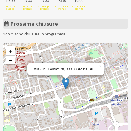
19:00
19:00
19:00
19:30
19:00
Chiuso per
Chiuso per
Chiuso per
Chiuso per
Chiuso per
pranzo
pranzo
pranzo
pranzo
pranzo
Prossime chiusure
Non ci sono chiusure in programma.
+
−
×
Via J.b. Festaz 70, 11100 Aosta (AO)