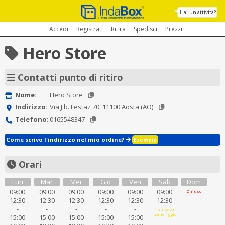
Hai un'attività?
Accedi
Registrati
Ritira
Spedisci
Prezzi
Hero Store
Contatti punto di ritiro
Nome:
Hero Store
Indirizzo:
Via J.b. Festaz 70, 11100 Aosta (AO)
Telefono:
0165548347
Come scrivo l'indirizzo nel mio ordine?
Esempio
Orari
Lun
Mar
Mer
Gio
Ven
Sab
Dom
09:00
09:00
09:00
09:00
09:00
09:00
Chiuso
12:30
12:30
12:30
12:30
12:30
12:30
-
-
-
-
-
Chiuso al
pomeriggio
15:00
15:00
15:00
15:00
15:00