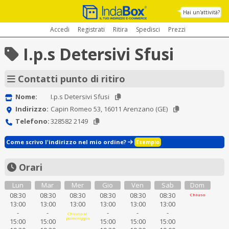
Hai un'attività?
Accedi
Registrati
Ritira
Spedisci
Prezzi
I.p.s Detersivi Sfusi
Contatti punto di ritiro
Nome:
I.p.s Detersivi Sfusi
Indirizzo:
Capin Romeo 53, 16011 Arenzano (GE)
Telefono:
328582 2149
Come scrivo l'indirizzo nel mio ordine?
Esempio
Orari
Lun
Mar
Mer
Gio
Ven
Sab
Dom
08:30
08:30
08:30
08:30
08:30
08:30
Chiuso
13:00
13:00
13:00
13:00
13:00
13:00
-
-
-
-
-
Chiuso al
pomeriggio
15:00
15:00
15:00
15:00
15:00