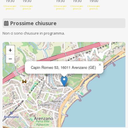
19:30
19:30
19:30
19:30
19:00
Chiuso per
Chiuso per
Chiuso per
Chiuso per
Chiuso per
pranzo
pranzo
pranzo
pranzo
pranzo
Prossime chiusure
Non ci sono chiusure in programma.
+
−
×
Capin Romeo 53, 16011 Arenzano (GE)