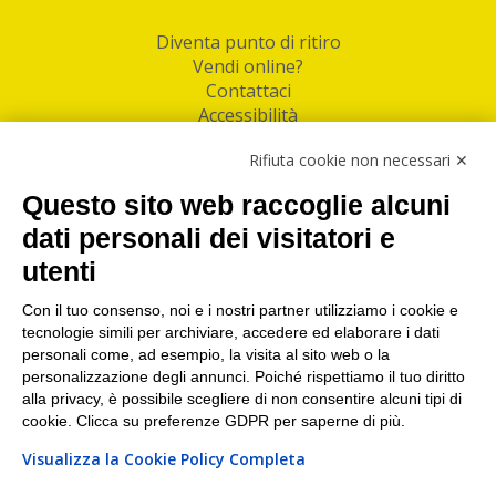
Diventa punto di ritiro
Vendi online?
Contattaci
Accessibilità
Follow Us
Rifiuta cookie non necessari ✕
Facebook
Questo sito web raccoglie alcuni
Linkedin
dati personali dei visitatori e
utenti
I nostri punti di ritiro e spedizione pacchi nelle
maggiori città italiane
Con il tuo consenso, noi e i nostri partner utilizziamo i cookie e
tecnologie simili per archiviare, accedere ed elaborare i dati
Torino
|
Milano
|
Roma
|
Bologna
|
Firenze
|
Genova
|
personali come, ad esempio, la visita al sito web o la
Napoli
|
Varese
personalizzazione degli annunci. Poiché rispettiamo il tuo diritto
alla privacy, è possibile scegliere di non consentire alcuni tipi di
cookie. Clicca su preferenze GDPR per saperne di più.
Visualizza la Cookie Policy Completa
©2026 IndaBox srl