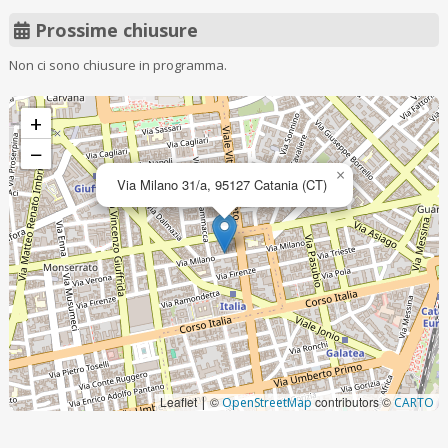
Prossime chiusure
Non ci sono chiusure in programma.
+
−
×
Via Milano 31/a, 95127 Catania (CT)
Leaflet
©
contributors ©
|
OpenStreetMap
CARTO