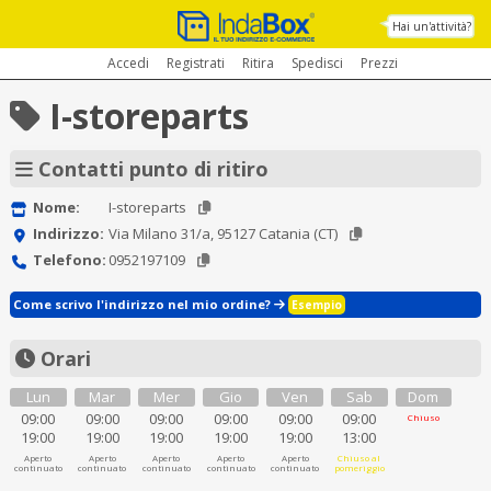
Hai un'attività?
Accedi
Registrati
Ritira
Spedisci
Prezzi
I-storeparts
Contatti punto di ritiro
Nome:
I-storeparts
Indirizzo:
Via Milano 31/a, 95127 Catania (CT)
Telefono:
0952197109
Come scrivo l'indirizzo nel mio ordine?
Esempio
Orari
Lun
Mar
Mer
Gio
Ven
Sab
Dom
09:00
09:00
09:00
09:00
09:00
09:00
Chiuso
19:00
19:00
19:00
19:00
19:00
13:00
Aperto
Aperto
Aperto
Aperto
Aperto
Chiuso al
continuato
continuato
continuato
continuato
continuato
pomeriggio