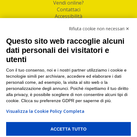
Vendi online?
Contattaci
Accessibilità
Follow Us
Rifiuta cookie non necessari ✕
Facebook
Questo sito web raccoglie alcuni
Linkedin
dati personali dei visitatori e
utenti
I nostri punti di ritiro e spedizione pacchi nelle
maggiori città italiane
Con il tuo consenso, noi e i nostri partner utilizziamo i cookie e
tecnologie simili per archiviare, accedere ed elaborare i dati
Torino
|
Milano
|
Roma
|
Bologna
|
Firenze
|
Genova
|
personali come, ad esempio, la visita al sito web o la
Napoli
|
Varese
personalizzazione degli annunci. Poiché rispettiamo il tuo diritto
alla privacy, è possibile scegliere di non consentire alcuni tipi di
cookie. Clicca su preferenze GDPR per saperne di più.
Visualizza la Cookie Policy Completa
©2026 IndaBox srl
PI/CF/N°Iscr.: 10821360012 | REA: RM 1494760 | Cap.Soc.: 50.000€ |
Whistleblowing
|
Privacy
|
Preferenze Cookies
ACCETTA TUTTO
IndaBox | Oltre 11.500 punti di ritiro tra Bar, Tabaccai, Edicole e Kipoint per