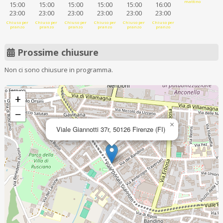
mattino
15:00
15:00
15:00
15:00
15:00
16:00
23:00
23:00
23:00
23:00
23:00
23:00
Chiuso per
Chiuso per
Chiuso per
Chiuso per
Chiuso per
Chiuso per
pranzo
pranzo
pranzo
pranzo
pranzo
pranzo
Prossime chiusure
Non ci sono chiusure in programma.
+
−
×
Viale Giannotti 37r, 50126 Firenze (FI)