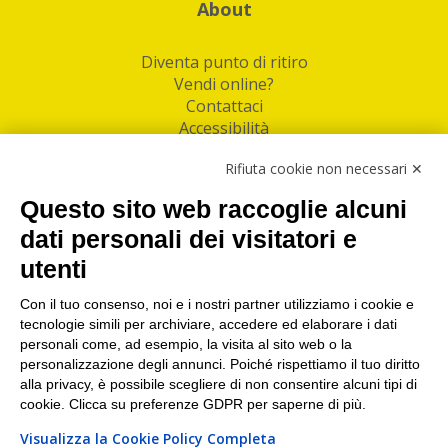
About
Diventa punto di ritiro
Vendi online?
Contattaci
Accessibilità
Follow Us
Rifiuta cookie non necessari ✕
Facebook
Questo sito web raccoglie alcuni
Linkedin
dati personali dei visitatori e
utenti
I nostri punti di ritiro e spedizione pacchi nelle
maggiori città italiane
Con il tuo consenso, noi e i nostri partner utilizziamo i cookie e
tecnologie simili per archiviare, accedere ed elaborare i dati
Torino
|
Milano
|
Roma
|
Bologna
|
Firenze
|
Genova
|
personali come, ad esempio, la visita al sito web o la
Napoli
|
Varese
personalizzazione degli annunci. Poiché rispettiamo il tuo diritto
alla privacy, è possibile scegliere di non consentire alcuni tipi di
cookie. Clicca su preferenze GDPR per saperne di più.
Visualizza la Cookie Policy Completa