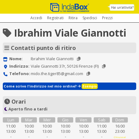
Hai un'attività?
Accedi
Registrati
Ritira
Spedisci
Prezzi
Ibrahim Viale Giannotti
Contatti punto di ritiro
Nome:
Ibrahim Viale Giannotti
Indirizzo:
Viale Giannotti 37r, 50126 Firenze (FI)
Telefono:
mido.the.tiger85@gmail.com
Come scrivo l'indirizzo nel mio ordine?
Esempio
Orari
Aperto fino a tardi
Lun
Mar
Mer
Gio
Ven
Sab
Dom
11:00
10:00
10:00
10:00
10:00
11:00
16:00
13:00
13:00
13:00
13:00
13:00
13:00
23:00
-
-
-
-
-
-
Chiuso al