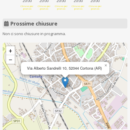
20:00
20:00
20:00
20:00
20:00
Chiuso per
Chiuso per
Chiuso per
Chiuso per
Chiuso per
pranzo
pranzo
pranzo
pranzo
pranzo
Prossime chiusure
Non ci sono chiusure in programma.
+
−
×
Via Alberto Sandrelli 10, 52044 Cortona (AR)