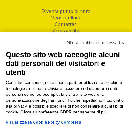
Diventa punto di ritiro
Vendi online?
Contattaci
Accessibilità
Follow Us
Rifiuta cookie non necessari ✕
Facebook
Questo sito web raccoglie alcuni
Linkedin
dati personali dei visitatori e
utenti
I nostri punti di ritiro e spedizione pacchi nelle
maggiori città italiane
Con il tuo consenso, noi e i nostri partner utilizziamo i cookie e
tecnologie simili per archiviare, accedere ed elaborare i dati
Torino
|
Milano
|
Roma
|
Bologna
|
Firenze
|
Genova
|
personali come, ad esempio, la visita al sito web o la
Napoli
|
Varese
personalizzazione degli annunci. Poiché rispettiamo il tuo diritto
alla privacy, è possibile scegliere di non consentire alcuni tipi di
cookie. Clicca su preferenze GDPR per saperne di più.
Visualizza la Cookie Policy Completa
©2026 IndaBox srl