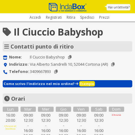
Hai un'attività?
Accedi
Registrati
Ritira
Spedisci
Prezzi
Il Ciuccio Babyshop
Contatti punto di ritiro
Nome:
Il Ciuccio Babyshop
Indirizzo:
Via Alberto Sandrelli 10, 52044 Cortona (AR)
Telefono:
3409667893
Come scrivo l'indirizzo nel mio ordine?
Esempio
Orari
Lun
Mar
Mer
Gio
Ven
Sab
Dom
16:00
09:00
09:00
09:00
09:00
09:00
Chiuso
20:00
12:30
12:30
12:30
12:30
12:30
-
-
-
-
-
Chiuso al
mattino
16:00
16:00
16:00
16:00
16:00