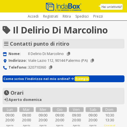
Hai un'attività?
Accedi
Registrati
Ritira
Spedisci
Prezzi
Il Delirio Di Marcolino
Contatti punto di ritiro
Nome:
Il Delirio Di Marcolino
Indirizzo:
Viale Lazio 112, 90144 Palermo (PA)
Telefono:
320710360
Come scrivo l'indirizzo nel mio ordine?
Esempio
Orari
Aperto domenica
Lun
Mar
Mer
Gio
Ven
Sab
Dom
09:00
09:00
09:00
09:00
09:00
09:00
10:30
20:00
20:00
20:00
20:00
20:00
20:00
13:30
Aperto
Aperto
Aperto
Aperto
Aperto
Aperto
Chiuso al