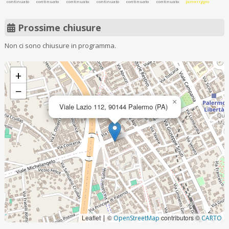
continuato
continuato
continuato
continuato
continuato
continuato
pomeriggio
Prossime chiusure
Non ci sono chiusure in programma.
+
−
×
Viale Lazio 112, 90144 Palermo (PA)
Leaflet
©
contributors ©
|
OpenStreetMap
CARTO