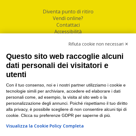
Diventa punto di ritiro
Vendi online?
Contattaci
Accessibilità
Follow Us
Rifiuta cookie non necessari ✕
Facebook
Questo sito web raccoglie alcuni
Linkedin
dati personali dei visitatori e
utenti
I nostri punti di ritiro e spedizione pacchi nelle
maggiori città italiane
Con il tuo consenso, noi e i nostri partner utilizziamo i cookie e
tecnologie simili per archiviare, accedere ed elaborare i dati
Torino
|
Milano
|
Roma
|
Bologna
|
Firenze
|
Genova
|
personali come, ad esempio, la visita al sito web o la
Napoli
|
Varese
personalizzazione degli annunci. Poiché rispettiamo il tuo diritto
alla privacy, è possibile scegliere di non consentire alcuni tipi di
cookie. Clicca su preferenze GDPR per saperne di più.
Visualizza la Cookie Policy Completa
©2026 IndaBox srl