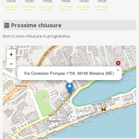
19:00
19:00
19:00
19:00
19:00
19:00
Chiuso per
Chiuso per
Chiuso per
Chiuso per
Chiuso per
Chiuso per
pranzo
pranzo
pranzo
pranzo
pranzo
pranzo
Prossime chiusure
Non ci sono chiusure in programma.
+
−
×
Via Consolare Pompea 1759, 98165 Messina (ME)