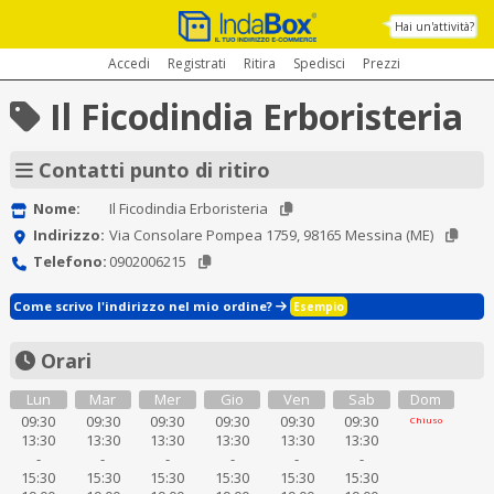
Hai un'attività?
Accedi
Registrati
Ritira
Spedisci
Prezzi
Il Ficodindia Erboristeria
Contatti punto di ritiro
Nome:
Il Ficodindia Erboristeria
Indirizzo:
Via Consolare Pompea 1759, 98165 Messina (ME)
Telefono:
0902006215
Come scrivo l'indirizzo nel mio ordine?
Esempio
Orari
Lun
Mar
Mer
Gio
Ven
Sab
Dom
09:30
09:30
09:30
09:30
09:30
09:30
Chiuso
13:30
13:30
13:30
13:30
13:30
13:30
-
-
-
-
-
-
15:30
15:30
15:30
15:30
15:30
15:30