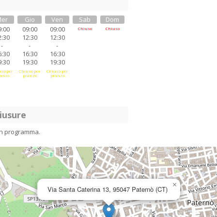
er
Gio
Ven
Sab
Dom
9:00
09:00
09:00
Chiuso
Chiuso
2:30
12:30
12:30
-
-
-
6:30
16:30
16:30
9:30
19:30
19:30
so per
Chiuso per
Chiuso per
anzo
pranzo
pranzo
iusure
in programma.
×
Via Santa Caterina 13, 95047 Paternò (CT)