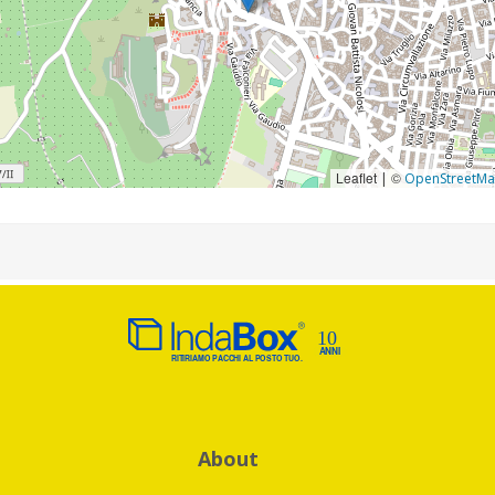
Leaflet
©
|
OpenStreetM
About