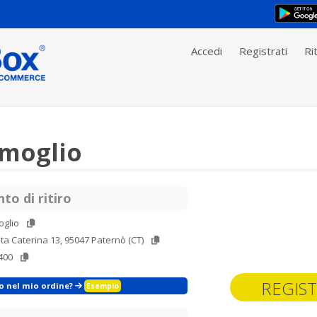
Accedi
Registrati
Rit
rmoglio
to di ritiro
oglio
ta Caterina 13, 95047 Paternò (CT)
400
REGIST
zo nel mio ordine?
Esempio