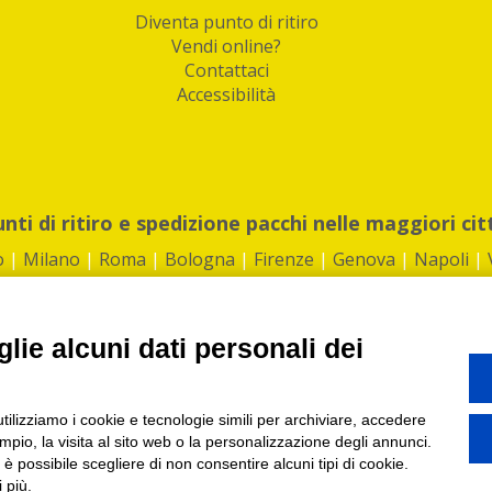
Diventa punto di ritiro
Vendi online?
Contattaci
Accessibilità
unti di ritiro e spedizione pacchi nelle maggiori cit
o
|
Milano
|
Roma
|
Bologna
|
Firenze
|
Genova
|
Napoli
|
lie alcuni dati personali dei
©2026 IndaBox srl
utilizziamo i cookie e tecnologie simili per archiviare, accedere
1360012 | REA: RM 1494760 | Cap.Soc.: 50.000€ |
Whistleblowing
|
Privacy
|
ti di ritiro tra Bar, Tabaccai, Edicole e Kipoint per ritirare i tuoi acquisti onli
pio, la visita al sito web o la personalizzazione degli annunci.
, è possibile scegliere di non consentire alcuni tipi di cookie.
 più.