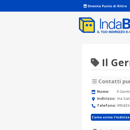
Diventa Punto di Ritiro
Il Ge
Contatti pun
Nome:
Il Germ
Indirizzo:
Via San
Telefono:
095433
Come scrivo l'indiriz