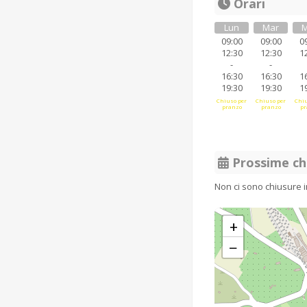
Orari
Lun
Mar
M
09:00
09:00
0
12:30
12:30
1
-
-
16:30
16:30
1
19:30
19:30
1
Chiuso per
Chiuso per
Chiu
pranzo
pranzo
pr
Prossime ch
Non ci sono chiusure 
+
−