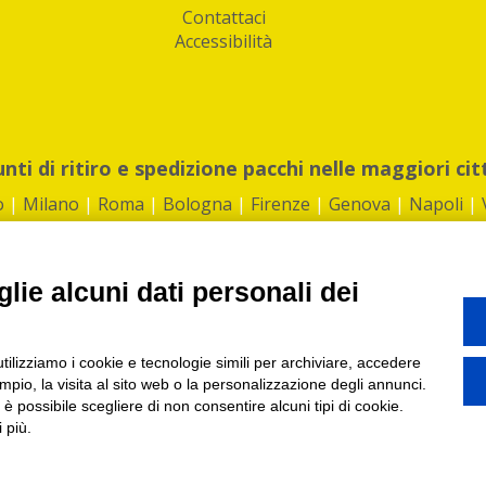
Contattaci
Accessibilità
unti di ritiro e spedizione pacchi nelle maggiori cit
o
|
Milano
|
Roma
|
Bologna
|
Firenze
|
Genova
|
Napoli
|
lie alcuni dati personali dei
©2026 IndaBox srl
utilizziamo i cookie e tecnologie simili per archiviare, accedere
1360012 | REA: RM 1494760 | Cap.Soc.: 50.000€ |
Whistleblowing
|
Privacy
|
ti di ritiro tra Bar, Tabaccai, Edicole e Kipoint per ritirare i tuoi acquisti onli
pio, la visita al sito web o la personalizzazione degli annunci.
, è possibile scegliere di non consentire alcuni tipi di cookie.
 più.