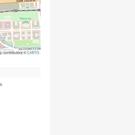
contributors ©
ap
CARTO
a.