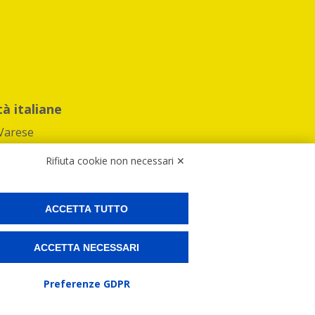
tà italiane
Varese
Rifiuta cookie non necessari ✕
ACCETTA TUTTO
Preferenze Cookies
ACCETTA NECESSARI
ne e spedire i tuoi pacchi.
Preferenze GDPR