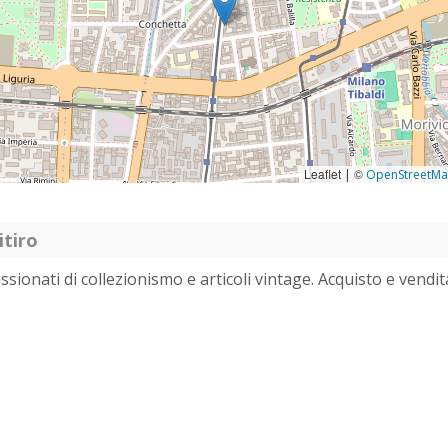
Leaflet
©
|
OpenStreetM
itiro
ionati di collezionismo e articoli vintage. Acquisto e vendit