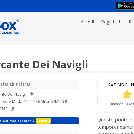
Accedi
Registrati
Rit
cante Dei Navigli
to di ritiro
RATING PUN
ante Dei Navigli
seppe Meda 11, 20136 Milano (MI)
Basato su 3 val
4352
Questo punto di 
zo nel mio ordine?
Esempio
temporaneament