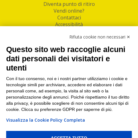
Diventa punto di ritiro
Vendi online?
Contattaci
Accessibilità
Follow Us
Rifiuta cookie non necessari ✕
Facebook
Questo sito web raccoglie alcuni
Linkedin
dati personali dei visitatori e
utenti
I nostri punti di ritiro e spedizione pacchi nelle
maggiori città italiane
Con il tuo consenso, noi e i nostri partner utilizziamo i cookie e
tecnologie simili per archiviare, accedere ed elaborare i dati
Torino
|
Milano
|
Roma
|
Bologna
|
Firenze
|
Genova
|
personali come, ad esempio, la visita al sito web o la
Napoli
|
Varese
personalizzazione degli annunci. Poiché rispettiamo il tuo diritto
alla privacy, è possibile scegliere di non consentire alcuni tipi di
cookie. Clicca su preferenze GDPR per saperne di più.
Visualizza la Cookie Policy Completa
©2026 IndaBox srl
PI/CF/N°Iscr.: 10821360012 | REA: RM 1494760 | Cap.Soc.: 50.000€ |
Whistleblowing
|
Privacy
|
Preferenze Cookies
ACCETTA TUTTO