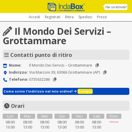
Hai un'attività?
Accedi
Registrati
Ritira
Spedisci
Prezzi
Il Mondo Dei Servizi –
Grottammare
Contatti punto di ritiro
Nome:
Il Mondo Dei Servizi – Grottammare
Indirizzo:
Via Marconi 39, 63066 Grottammare (AP)
Telefono:
0735632286
Come scrivo l'indirizzo nel mio ordine?
Esempio
Orari
Lun
Mar
Mer
Gio
Ven
Sab
Dom
08:00
08:00
08:00
08:00
08:00
08:00
Chiuso
13:00
13:00
13:00
13:00
13:00
13:00