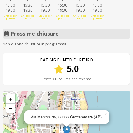
-
-
-
-
-
-
15:30
15:30
15:30
15:30
15:30
15:30
19:30
19:30
19:30
19:30
19:30
19:30
Chiuso per
Chiuso per
Chiuso per
Chiuso per
Chiuso per
Chiuso per
pranzo
pranzo
pranzo
pranzo
pranzo
pranzo
Prossime chiusure
Non ci sono chiusure in programma.
RATING PUNTO DI RITIRO
5.0
Basato su 1 valutazione recente
+
−
×
Via Marconi 39, 63066 Grottammare (AP)