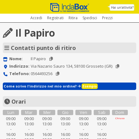
Hai un'attività?
Accedi
Registrati
Ritira
Spedisci
Prezzi
Il Papiro
Contatti punto di ritiro
Nome:
Il Papiro
Indirizzo:
Via Nazario Sauro 134, 58100 Grosseto (GR)
Telefono:
0564493256
Come scrivo l'indirizzo nel mio ordine?
Esempio
Orari
Lun
Mar
Mer
Gio
Ven
Sab
Dom
09:00
09:00
09:00
09:00
09:00
09:00
Chiuso
13:00
13:00
13:00
13:00
13:00
13:00
-
-
-
-
-
-
16:00
16:00
16:00
16:00
16:00
16:00