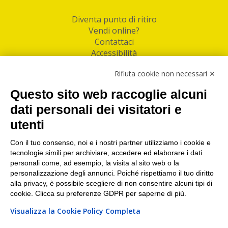
Diventa punto di ritiro
Vendi online?
Contattaci
Accessibilità
Follow Us
Rifiuta cookie non necessari ✕
Facebook
Questo sito web raccoglie alcuni
Linkedin
dati personali dei visitatori e
utenti
I nostri punti di ritiro e spedizione pacchi nelle
maggiori città italiane
Con il tuo consenso, noi e i nostri partner utilizziamo i cookie e
tecnologie simili per archiviare, accedere ed elaborare i dati
Torino
|
Milano
|
Roma
|
Bologna
|
Firenze
|
Genova
|
personali come, ad esempio, la visita al sito web o la
Napoli
|
Varese
personalizzazione degli annunci. Poiché rispettiamo il tuo diritto
alla privacy, è possibile scegliere di non consentire alcuni tipi di
cookie. Clicca su preferenze GDPR per saperne di più.
Visualizza la Cookie Policy Completa
©2026 IndaBox srl