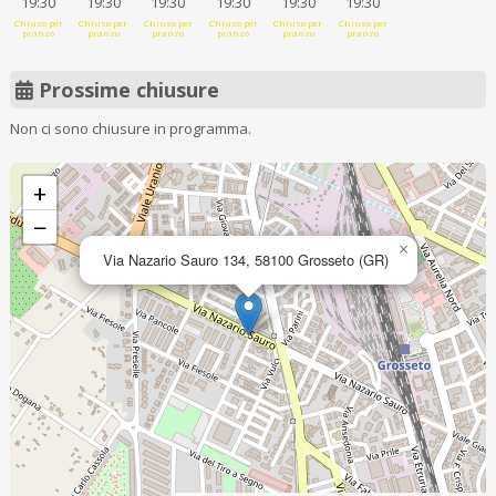
19:30
19:30
19:30
19:30
19:30
19:30
Chiuso per
Chiuso per
Chiuso per
Chiuso per
Chiuso per
Chiuso per
pranzo
pranzo
pranzo
pranzo
pranzo
pranzo
Prossime chiusure
Non ci sono chiusure in programma.
+
−
×
Via Nazario Sauro 134, 58100 Grosseto (GR)