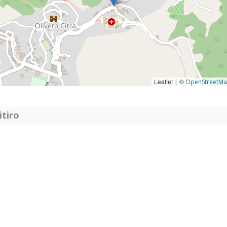
Leaflet
©
|
OpenStreetM
itiro