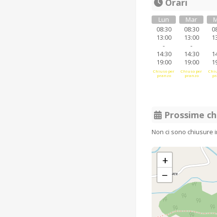
Orari
Lun
Mar
M
08:30
08:30
0
13:00
13:00
1
-
-
14:30
14:30
1
19:00
19:00
1
Chiuso per
Chiuso per
Chiu
pranzo
pranzo
pr
Prossime ch
Non ci sono chiusure 
+
−