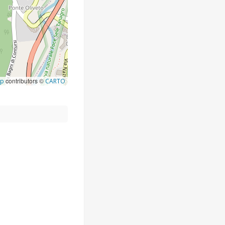
contributors ©
ap
CARTO