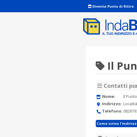
Diventa Punto di Ritiro
Il Pu
Contatti pun
Nome:
Il Punt
Indirizzo:
Localit
Telefono:
082879
Come scrivo l'indiriz