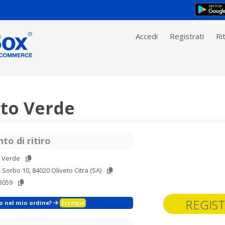
Accedi
Registrati
Rit
nto Verde
to di ritiro
o Verde
à Sorbo 10, 84020 Oliveto Citra (SA)
3059
REGIST
zo nel mio ordine?
Esempio