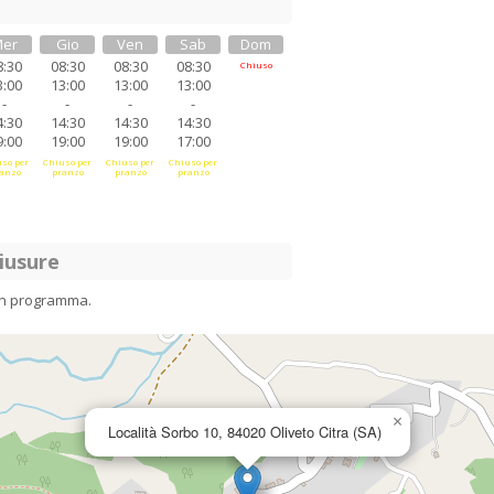
er
Gio
Ven
Sab
Dom
8:30
08:30
08:30
08:30
Chiuso
3:00
13:00
13:00
13:00
-
-
-
-
4:30
14:30
14:30
14:30
9:00
19:00
19:00
17:00
so per
Chiuso per
Chiuso per
Chiuso per
anzo
pranzo
pranzo
pranzo
iusure
in programma.
×
Località Sorbo 10, 84020 Oliveto Citra (SA)