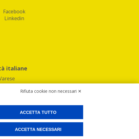
Facebook
Linkedin
tà italiane
Varese
Rifiuta cookie non necessari ✕
ACCETTA TUTTO
Preferenze Cookies
ACCETTA NECESSARI
ne e spedire i tuoi pacchi.