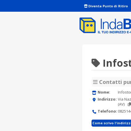
Diventa Punto di Ritiro
Infos
Contatti pun
Nome:
Infosto
Indirizzo:
Via Naz
(AV)
Telefono:
082514
Come scrivo l'indiriz