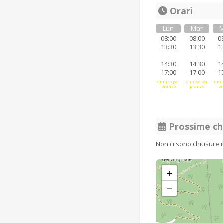
Orari
Lun
Mar
M
08:00
08:00
0
13:30
13:30
1
-
-
14:30
14:30
1
17:00
17:00
1
Chiuso per
Chiuso per
Chiu
pranzo
pranzo
pr
Prossime ch
Non ci sono chiusure 
+
−