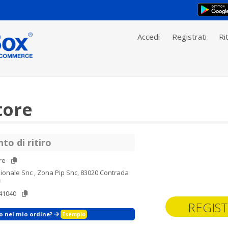
Accedi
Registrati
Rit
tore
to di ritiro
re
ionale Snc , Zona Pip Snc, 83020 Contrada
41040
REGIST
zo nel mio ordine?
Esempio