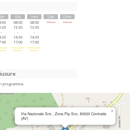
er
Gio
Ven
Sab
Dom
8:00
08:00
08:00
Chiuso
Chiuso
3:30
13:30
13:30
-
-
-
4:30
14:30
14:30
7:00
17:00
17:00
so per
Chiuso per
Chiuso per
anzo
pranzo
pranzo
iusure
in programma.
×
Via Nazionale Snc , Zona Pip Snc, 83020 Contrada
(AV)