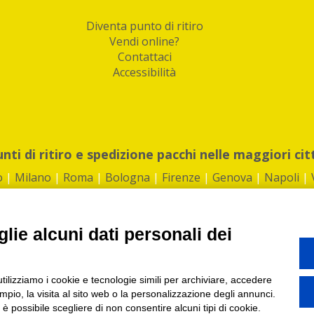
Diventa punto di ritiro
Vendi online?
Contattaci
Accessibilità
unti di ritiro e spedizione pacchi nelle maggiori cit
o
|
Milano
|
Roma
|
Bologna
|
Firenze
|
Genova
|
Napoli
|
lie alcuni dati personali dei
©2026 IndaBox srl
utilizziamo i cookie e tecnologie simili per archiviare, accedere
1360012 | REA: RM 1494760 | Cap.Soc.: 50.000€ |
Whistleblowing
|
Privacy
|
ti di ritiro tra Bar, Tabaccai, Edicole e Kipoint per ritirare i tuoi acquisti onli
pio, la visita al sito web o la personalizzazione degli annunci.
, è possibile scegliere di non consentire alcuni tipi di cookie.