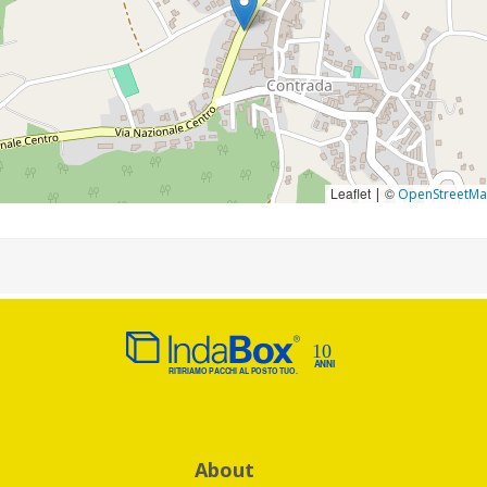
Leaflet
©
|
OpenStreetM
About