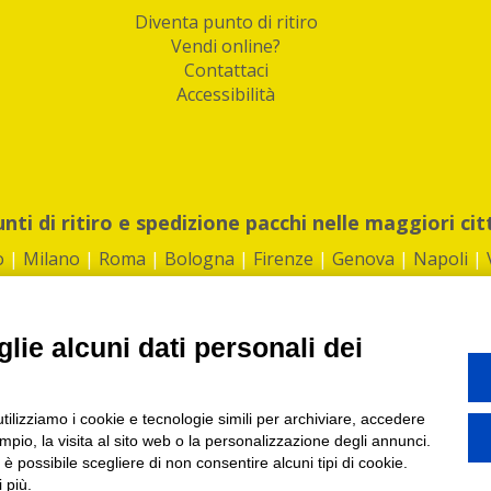
Diventa punto di ritiro
Vendi online?
Contattaci
Accessibilità
unti di ritiro e spedizione pacchi nelle maggiori cit
o
|
Milano
|
Roma
|
Bologna
|
Firenze
|
Genova
|
Napoli
|
lie alcuni dati personali dei
©2026 IndaBox srl
utilizziamo i cookie e tecnologie simili per archiviare, accedere
1360012 | REA: RM 1494760 | Cap.Soc.: 50.000€ |
Whistleblowing
|
Privacy
|
ti di ritiro tra Bar, Tabaccai, Edicole e Kipoint per ritirare i tuoi acquisti onli
pio, la visita al sito web o la personalizzazione degli annunci.
, è possibile scegliere di non consentire alcuni tipi di cookie.
 più.