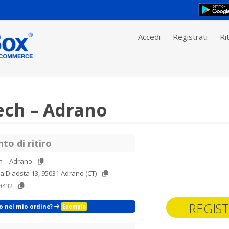
Accedi
Registrati
Rit
ech – Adrano
to di ritiro
h – Adrano
a D'aosta 13, 95031 Adrano (CT)
8432
REGIST
zo nel mio ordine?
Esempio