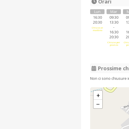
Orari
Lun
Mar
M
16:30
09:30
0
20:30
13:30
1
-
Chiuso al
mattino
16:30
1
20:30
2
Chiuso per
Chiu
pranzo
pr
Prossime ch
Non ci sono chiusure 
+
−