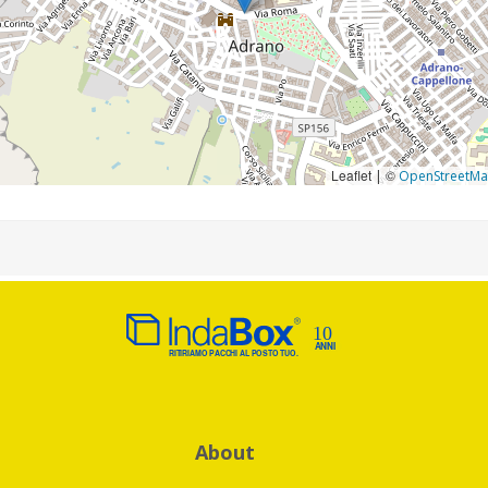
Leaflet
©
|
OpenStreetM
About