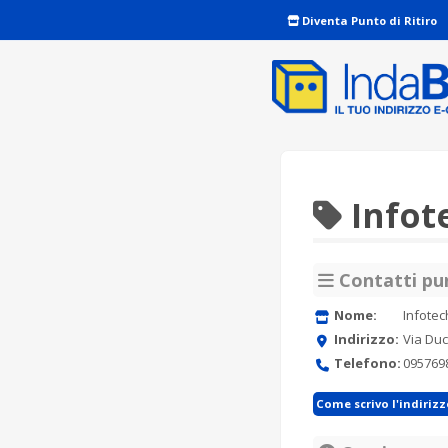
Diventa Punto di Ritiro
Infot
Contatti pun
Nome:
Infotec
Indirizzo:
Via Duc
Telefono:
095769
Come scrivo l'indiriz