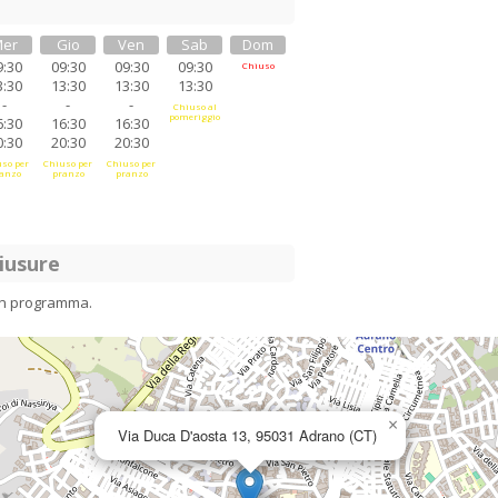
er
Gio
Ven
Sab
Dom
9:30
09:30
09:30
09:30
Chiuso
3:30
13:30
13:30
13:30
-
-
-
Chiuso al
pomeriggio
6:30
16:30
16:30
0:30
20:30
20:30
so per
Chiuso per
Chiuso per
anzo
pranzo
pranzo
iusure
in programma.
×
Via Duca D'aosta 13, 95031 Adrano (CT)