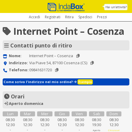
Hai un'attività?
Accedi
Registrati
Ritira
Spedisci
Prezzi
Internet Point – Cosenza
Contatti punto di ritiro
Nome:
Internet Point – Cosenza
Indirizzo:
Via Piave 54, 87100 Cosenza (CS)
Telefono:
09841631720
Come scrivo l'indirizzo nel mio ordine?
Esempio
Orari
Aperto domenica
Lun
Mar
Mer
Gio
Ven
Sab
Dom
08:30
08:30
08:30
08:30
08:30
08:30
08:30
12:30
12:30
12:30
12:30
12:30
19:30
12:30
-
-
-
-
-
Aperto
Chiuso al