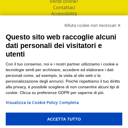
Vendi online?
Contattaci
Accessibilità
Follow Us
Rifiuta cookie non necessari ✕
Facebook
Questo sito web raccoglie alcuni
Linkedin
dati personali dei visitatori e
utenti
I nostri punti di ritiro e spedizione pacchi nelle
maggiori città italiane
Con il tuo consenso, noi e i nostri partner utilizziamo i cookie e
tecnologie simili per archiviare, accedere ed elaborare i dati
Torino
|
Milano
|
Roma
|
Bologna
|
Firenze
|
Genova
|
personali come, ad esempio, la visita al sito web o la
Napoli
|
Varese
personalizzazione degli annunci. Poiché rispettiamo il tuo diritto
alla privacy, è possibile scegliere di non consentire alcuni tipi di
cookie. Clicca su preferenze GDPR per saperne di più.
Visualizza la Cookie Policy Completa
©2026 IndaBox srl
PI/CF/N°Iscr.: 10821360012 | REA: RM 1494760 | Cap.Soc.: 50.000€ |
Whistleblowing
|
Privacy
|
Preferenze Cookies
ACCETTA TUTTO
IndaBox | Oltre 11.500 punti di ritiro tra Bar, Tabaccai, Edicole e Kipoint per