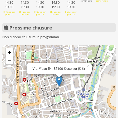
continuato
pomeriggio
14:30
14:30
14:30
14:30
14:30
19:30
19:30
19:30
19:30
19:30
Chiuso per
Chiuso per
Chiuso per
Chiuso per
Chiuso per
pranzo
pranzo
pranzo
pranzo
pranzo
Prossime chiusure
Non ci sono chiusure in programma.
+
−
×
Via Piave 54, 87100 Cosenza (CS)