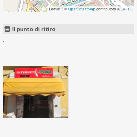
Leaflet
©
contributors ©
|
OpenStreetMap
CARTO
Il punto di ritiro
-