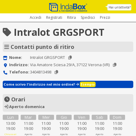
Hai un'attività?
Accedi
Registrati
Ritira
Spedisci
Prezzi
Intralot GRGSPORT
Contatti punto di ritiro
Nome:
Intralot GRGSPORT
Indirizzo:
Via Amatore Sciesa 29/A, 37122 Verona (VR)
Telefono:
3404813498
Come scrivo l'indirizzo nel mio ordine?
Esempio
Orari
Aperto domenica
Lun
Mar
Mer
Gio
Ven
Sab
Dom
13:00
11:00
11:00
11:00
11:00
11:00
11:00
19:00
19:00
19:00
19:00
19:00
19:00
19:00
Chiuso al
Aperto
Aperto
Aperto
Aperto
Aperto
Aperto