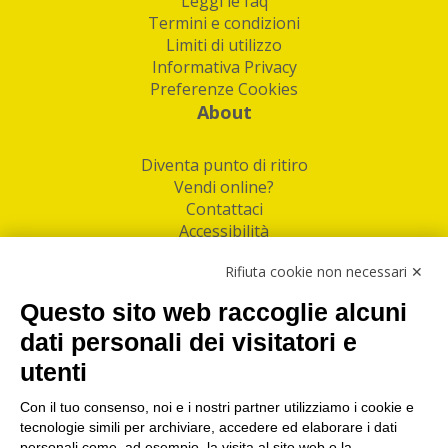
Leggi le faq
Termini e condizioni
Limiti di utilizzo
Informativa Privacy
Preferenze Cookies
About
Diventa punto di ritiro
Vendi online?
Contattaci
Accessibilità
Follow Us
Rifiuta cookie non necessari ✕
Facebook
Questo sito web raccoglie alcuni
Linkedin
dati personali dei visitatori e
utenti
I nostri punti di ritiro e spedizione pacchi nelle
maggiori città italiane
Con il tuo consenso, noi e i nostri partner utilizziamo i cookie e
tecnologie simili per archiviare, accedere ed elaborare i dati
Torino
|
Milano
|
Roma
|
Bologna
|
Firenze
|
Genova
|
personali come, ad esempio, la visita al sito web o la