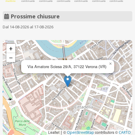
mattino
continuato
continuato
continuato
continuato
continuato
continuato
Prossime chiusure
Dal 14-08-2026 al 17-08-2026
+
−
×
Via Amatore Sciesa 29/A, 37122 Verona (VR)
Leaflet
©
contributors ©
|
OpenStreetMap
CARTO