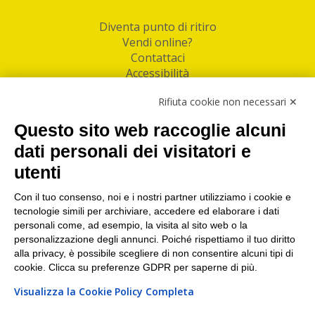
Diventa punto di ritiro
Vendi online?
Contattaci
Accessibilità
Follow Us
Rifiuta cookie non necessari ✕
Facebook
Questo sito web raccoglie alcuni
Linkedin
dati personali dei visitatori e
utenti
I nostri punti di ritiro e spedizione pacchi nelle
maggiori città italiane
Con il tuo consenso, noi e i nostri partner utilizziamo i cookie e
tecnologie simili per archiviare, accedere ed elaborare i dati
Torino
|
Milano
|
Roma
|
Bologna
|
Firenze
|
Genova
|
personali come, ad esempio, la visita al sito web o la
Napoli
|
Varese
personalizzazione degli annunci. Poiché rispettiamo il tuo diritto
alla privacy, è possibile scegliere di non consentire alcuni tipi di
cookie. Clicca su preferenze GDPR per saperne di più.
Visualizza la Cookie Policy Completa
©2026 IndaBox srl