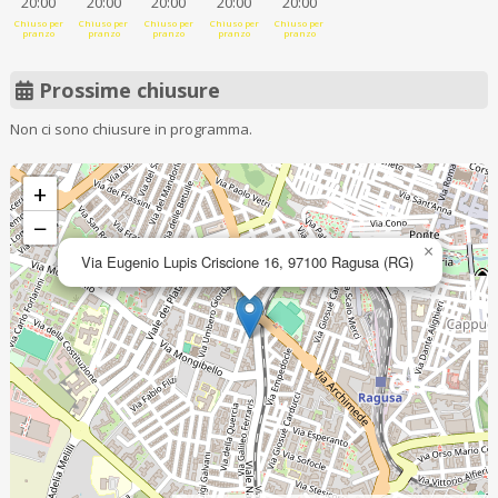
20:00
20:00
20:00
20:00
20:00
Chiuso per
Chiuso per
Chiuso per
Chiuso per
Chiuso per
pranzo
pranzo
pranzo
pranzo
pranzo
Prossime chiusure
Non ci sono chiusure in programma.
+
−
×
Via Eugenio Lupis Criscione 16, 97100 Ragusa (RG)