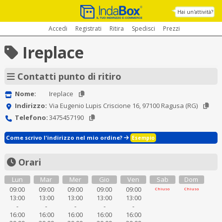
Hai un'attività?
Accedi
Registrati
Ritira
Spedisci
Prezzi
Ireplace
Contatti punto di ritiro
Nome:
Ireplace
Indirizzo:
Via Eugenio Lupis Criscione 16, 97100 Ragusa (RG)
Telefono:
3475457190
Come scrivo l'indirizzo nel mio ordine?
Esempio
Orari
Lun
Mar
Mer
Gio
Ven
Sab
Dom
09:00
09:00
09:00
09:00
09:00
Chiuso
Chiuso
13:00
13:00
13:00
13:00
13:00
-
-
-
-
-
16:00
16:00
16:00
16:00
16:00