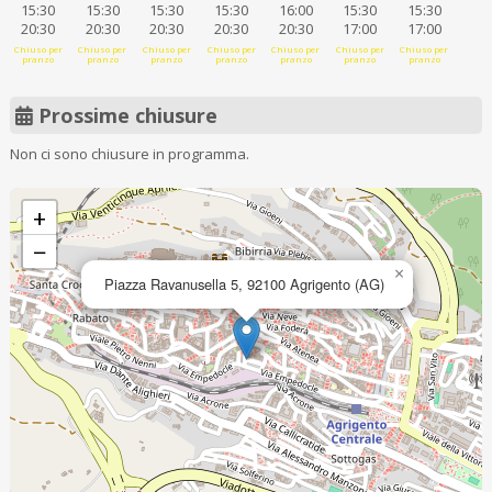
15:30
15:30
15:30
15:30
16:00
15:30
15:30
20:30
20:30
20:30
20:30
20:30
17:00
17:00
Chiuso per
Chiuso per
Chiuso per
Chiuso per
Chiuso per
Chiuso per
Chiuso per
pranzo
pranzo
pranzo
pranzo
pranzo
pranzo
pranzo
Prossime chiusure
Non ci sono chiusure in programma.
+
−
×
Piazza Ravanusella 5, 92100 Agrigento (AG)