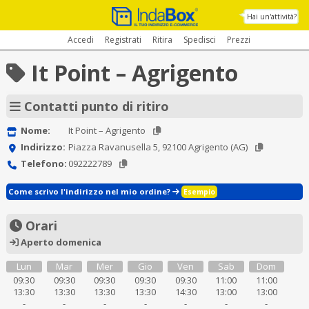
Hai un'attività?
Accedi
Registrati
Ritira
Spedisci
Prezzi
It Point – Agrigento
Contatti punto di ritiro
Nome:
It Point – Agrigento
Indirizzo:
Piazza Ravanusella 5, 92100 Agrigento (AG)
Telefono:
092222789
Come scrivo l'indirizzo nel mio ordine?
Esempio
Orari
Aperto domenica
Lun
Mar
Mer
Gio
Ven
Sab
Dom
09:30
09:30
09:30
09:30
09:30
11:00
11:00
13:30
13:30
13:30
13:30
14:30
13:00
13:00
-
-
-
-
-
-
-