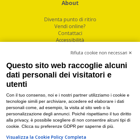
About
Diventa punto di ritiro
Vendi online?
Contattaci
Accessibilità
Follow Us
Rifiuta cookie non necessari ✕
Facebook
Questo sito web raccoglie alcuni
Linkedin
dati personali dei visitatori e
utenti
I nostri punti di ritiro e spedizione pacchi nelle
maggiori città italiane
Con il tuo consenso, noi e i nostri partner utilizziamo i cookie e
tecnologie simili per archiviare, accedere ed elaborare i dati
Torino
|
Milano
|
Roma
|
Bologna
|
Firenze
|
Genova
|
personali come, ad esempio, la visita al sito web o la
Napoli
|
Varese
personalizzazione degli annunci. Poiché rispettiamo il tuo diritto
alla privacy, è possibile scegliere di non consentire alcuni tipi di
cookie. Clicca su preferenze GDPR per saperne di più.
Visualizza la Cookie Policy Completa