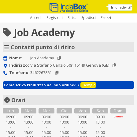
Hai un'attività?
Accedi
Registrati
Ritira
Spedisci
Prezzi
Job Academy
Contatti punto di ritiro
Nome:
Job Academy
Indirizzo:
Via Stefano Canzio 50r, 16149 Genova (GE)
Telefono:
3462267861
Come scrivo l'indirizzo nel mio ordine?
Esempio
Orari
Lun
Mar
Mer
Gio
Ven
Sab
Dom
09:00
09:00
09:00
09:00
09:00
09:00
Chiuso
13:00
13:00
13:00
13:00
13:00
13:00
-
-
-
-
-
-
15:00
15:00
15:00
15:00
15:00
15:00