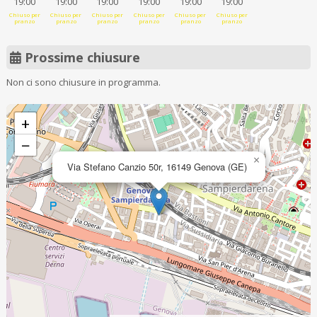
19:00
19:00
19:00
19:00
19:00
19:00
Chiuso per
Chiuso per
Chiuso per
Chiuso per
Chiuso per
Chiuso per
pranzo
pranzo
pranzo
pranzo
pranzo
pranzo
Prossime chiusure
Non ci sono chiusure in programma.
+
−
×
Via Stefano Canzio 50r, 16149 Genova (GE)