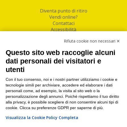
Diventa punto di ritiro
Vendi online?
Contattaci
Accessibilità
Follow Us
Rifiuta cookie non necessari ✕
Facebook
Questo sito web raccoglie alcuni
Linkedin
dati personali dei visitatori e
utenti
I nostri punti di ritiro e spedizione pacchi nelle
maggiori città italiane
Con il tuo consenso, noi e i nostri partner utilizziamo i cookie e
tecnologie simili per archiviare, accedere ed elaborare i dati
Torino
|
Milano
|
Roma
|
Bologna
|
Firenze
|
Genova
|
personali come, ad esempio, la visita al sito web o la
Napoli
|
Varese
personalizzazione degli annunci. Poiché rispettiamo il tuo diritto
alla privacy, è possibile scegliere di non consentire alcuni tipi di
cookie. Clicca su preferenze GDPR per saperne di più.
Visualizza la Cookie Policy Completa
©2026 IndaBox srl