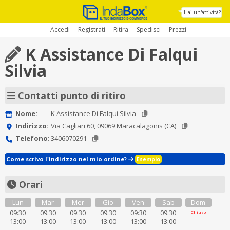
Hai un'attività?
Accedi
Registrati
Ritira
Spedisci
Prezzi
K Assistance Di Falqui
Silvia
Contatti punto di ritiro
Nome:
K Assistance Di Falqui Silvia
Indirizzo:
Via Cagliari 60, 09069 Maracalagonis (CA)
Telefono:
3406070291
Come scrivo l'indirizzo nel mio ordine?
Esempio
Orari
Lun
Mar
Mer
Gio
Ven
Sab
Dom
09:30
09:30
09:30
09:30
09:30
09:30
Chiuso
13:00
13:00
13:00
13:00
13:00
13:00