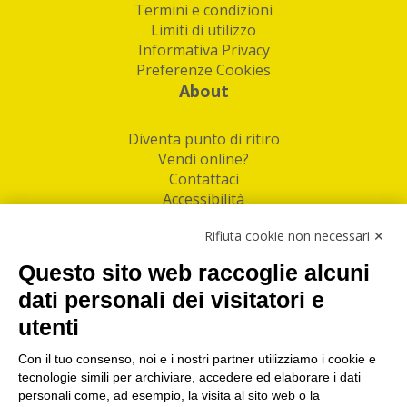
Termini e condizioni
Limiti di utilizzo
Informativa Privacy
Preferenze Cookies
About
Diventa punto di ritiro
Vendi online?
Contattaci
Accessibilità
Follow Us
Rifiuta cookie non necessari ✕
Facebook
Questo sito web raccoglie alcuni
Linkedin
dati personali dei visitatori e
utenti
I nostri punti di ritiro e spedizione pacchi nelle
maggiori città italiane
Con il tuo consenso, noi e i nostri partner utilizziamo i cookie e
tecnologie simili per archiviare, accedere ed elaborare i dati
Torino
|
Milano
|
Roma
|
Bologna
|
Firenze
|
Genova
|
personali come, ad esempio, la visita al sito web o la