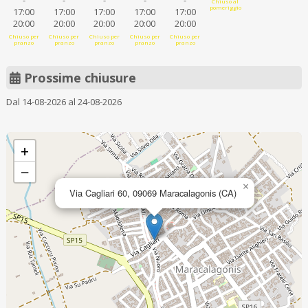
-
-
-
-
-
Chiuso al
pomeriggio
17:00
17:00
17:00
17:00
17:00
20:00
20:00
20:00
20:00
20:00
Chiuso per
Chiuso per
Chiuso per
Chiuso per
Chiuso per
pranzo
pranzo
pranzo
pranzo
pranzo
Prossime chiusure
Dal 14-08-2026 al 24-08-2026
+
−
×
Via Cagliari 60, 09069 Maracalagonis (CA)