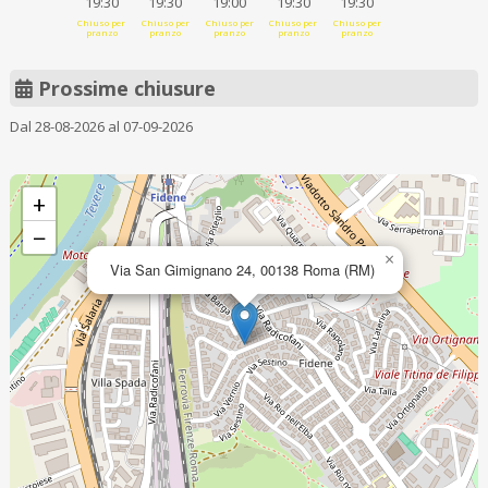
19:30
19:30
19:00
19:30
19:30
Chiuso per
Chiuso per
Chiuso per
Chiuso per
Chiuso per
pranzo
pranzo
pranzo
pranzo
pranzo
Prossime chiusure
Dal 28-08-2026 al 07-09-2026
+
−
×
Via San Gimignano 24, 00138 Roma (RM)