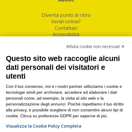
Diventa punto di ritiro
Vendi online?
Contattaci
Accessibilità
Follow Us
Rifiuta cookie non necessari ✕
Facebook
Questo sito web raccoglie alcuni
Linkedin
dati personali dei visitatori e
utenti
I nostri punti di ritiro e spedizione pacchi nelle
maggiori città italiane
Con il tuo consenso, noi e i nostri partner utilizziamo i cookie e
tecnologie simili per archiviare, accedere ed elaborare i dati
Torino
|
Milano
|
Roma
|
Bologna
|
Firenze
|
Genova
|
personali come, ad esempio, la visita al sito web o la
Napoli
|
Varese
personalizzazione degli annunci. Poiché rispettiamo il tuo diritto
alla privacy, è possibile scegliere di non consentire alcuni tipi di
cookie. Clicca su preferenze GDPR per saperne di più.
Visualizza la Cookie Policy Completa
©2026 IndaBox srl