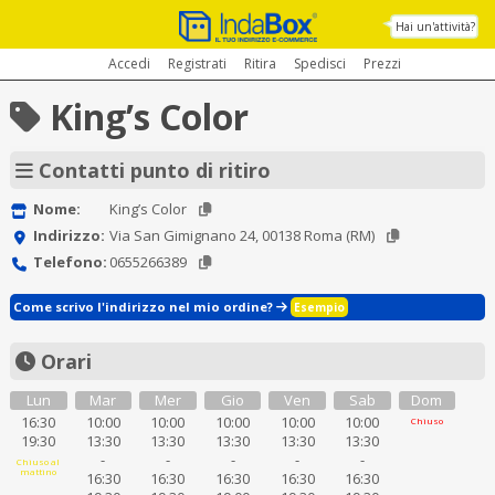
Hai un'attività?
Accedi
Registrati
Ritira
Spedisci
Prezzi
King’s Color
Contatti punto di ritiro
Nome:
King’s Color
Indirizzo:
Via San Gimignano 24, 00138 Roma (RM)
Telefono:
0655266389
Come scrivo l'indirizzo nel mio ordine?
Esempio
Orari
Lun
Mar
Mer
Gio
Ven
Sab
Dom
16:30
10:00
10:00
10:00
10:00
10:00
Chiuso
19:30
13:30
13:30
13:30
13:30
13:30
-
-
-
-
-
Chiuso al
mattino
16:30
16:30
16:30
16:30
16:30