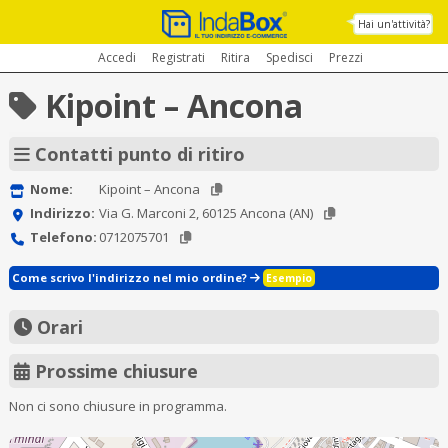
Hai un'attività?
Accedi
Registrati
Ritira
Spedisci
Prezzi
Kipoint – Ancona
Contatti punto di ritiro
Nome:
Kipoint – Ancona
Indirizzo:
Via G. Marconi 2, 60125 Ancona (AN)
Telefono:
0712075701
Come scrivo l'indirizzo nel mio ordine?
Esempio
Orari
Prossime chiusure
Non ci sono chiusure in programma.