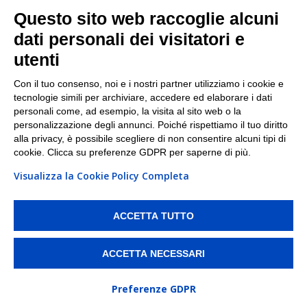
Facebook
Questo sito web raccoglie alcuni
Linkedin
dati personali dei visitatori e
utenti
I nostri punti di ritiro e spedizione pacchi nelle
maggiori città italiane
Con il tuo consenso, noi e i nostri partner utilizziamo i cookie e
tecnologie simili per archiviare, accedere ed elaborare i dati
Torino
|
Milano
|
Roma
|
Bologna
|
Firenze
|
Genova
|
personali come, ad esempio, la visita al sito web o la
Napoli
|
Varese
personalizzazione degli annunci. Poiché rispettiamo il tuo diritto
alla privacy, è possibile scegliere di non consentire alcuni tipi di
cookie. Clicca su preferenze GDPR per saperne di più.
Visualizza la Cookie Policy Completa
©2026 IndaBox srl
PI/CF/N°Iscr.: 10821360012 | REA: RM 1494760 | Cap.Soc.: 50.000€ |
Whistleblowing
|
Privacy
|
Preferenze Cookies
ACCETTA TUTTO
IndaBox | Oltre 11.500 punti di ritiro tra Bar, Tabaccai, Edicole e Kipoint per
ritirare i tuoi acquisti online e spedire i tuoi pacchi.
ACCETTA NECESSARI
Preferenze GDPR