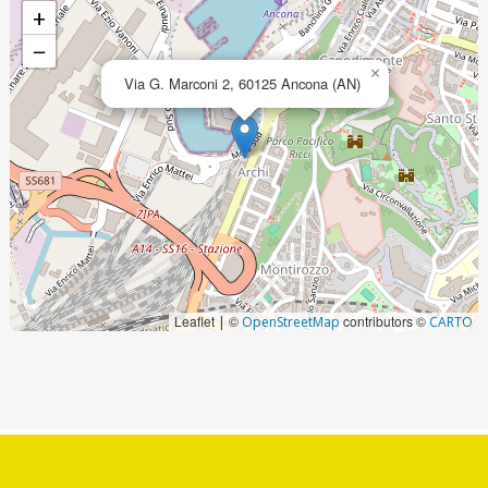
+
−
×
Via G. Marconi 2, 60125 Ancona (AN)
Leaflet
©
contributors ©
|
OpenStreetMap
CARTO