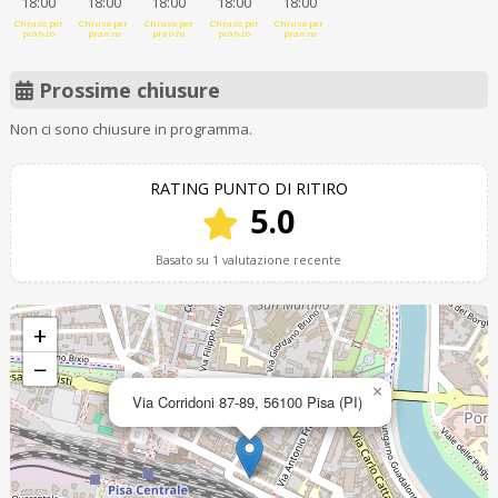
18:00
18:00
18:00
18:00
18:00
Chiuso per
Chiuso per
Chiuso per
Chiuso per
Chiuso per
pranzo
pranzo
pranzo
pranzo
pranzo
Prossime chiusure
Non ci sono chiusure in programma.
RATING PUNTO DI RITIRO
5.0
Basato su 1 valutazione recente
+
−
×
Via Corridoni 87-89, 56100 Pisa (PI)