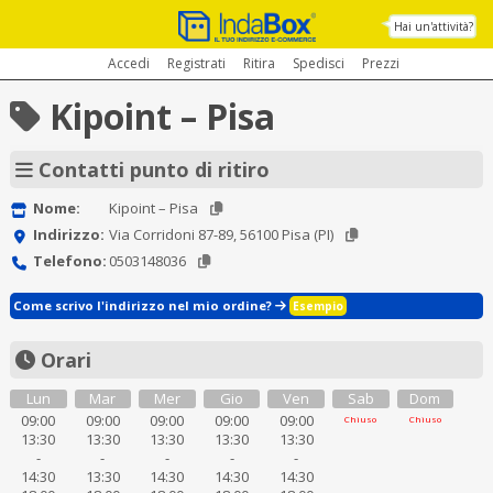
Hai un'attività?
Accedi
Registrati
Ritira
Spedisci
Prezzi
Kipoint – Pisa
Contatti punto di ritiro
Nome:
Kipoint – Pisa
Indirizzo:
Via Corridoni 87-89, 56100 Pisa (PI)
Telefono:
0503148036
Come scrivo l'indirizzo nel mio ordine?
Esempio
Orari
Lun
Mar
Mer
Gio
Ven
Sab
Dom
09:00
09:00
09:00
09:00
09:00
Chiuso
Chiuso
13:30
13:30
13:30
13:30
13:30
-
-
-
-
-
14:30
13:30
14:30
14:30
14:30