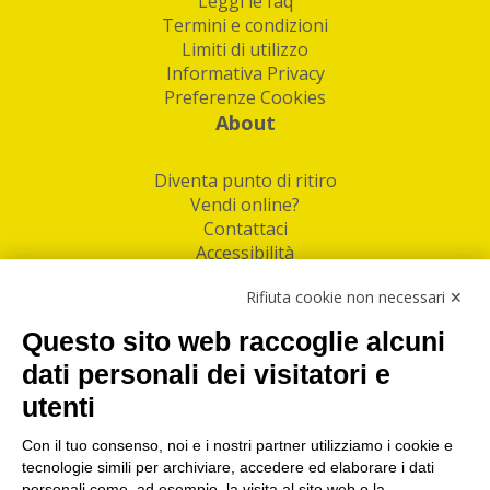
Leggi le faq
Termini e condizioni
Limiti di utilizzo
Informativa Privacy
Preferenze Cookies
About
Diventa punto di ritiro
Vendi online?
Contattaci
Accessibilità
Follow Us
Rifiuta cookie non necessari ✕
Facebook
Questo sito web raccoglie alcuni
Linkedin
dati personali dei visitatori e
utenti
I nostri punti di ritiro e spedizione pacchi nelle
maggiori città italiane
Con il tuo consenso, noi e i nostri partner utilizziamo i cookie e
tecnologie simili per archiviare, accedere ed elaborare i dati
Torino
|
Milano
|
Roma
|
Bologna
|
Firenze
|
Genova
|
personali come, ad esempio, la visita al sito web o la