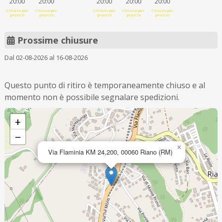
20:00
20:00
20:00
20:00
20:00
Chiuso per
Chiuso per
Chiuso per
Chiuso per
Chiuso per
pranzo
pranzo
pranzo
pranzo
pranzo
Prossime chiusure
Dal 02-08-2026 al 16-08-2026
Questo punto di ritiro è temporaneamente chiuso e al
momento non è possibile segnalare spedizioni.
+
−
×
Via Flaminia KM 24,200, 00060 Riano (RM)