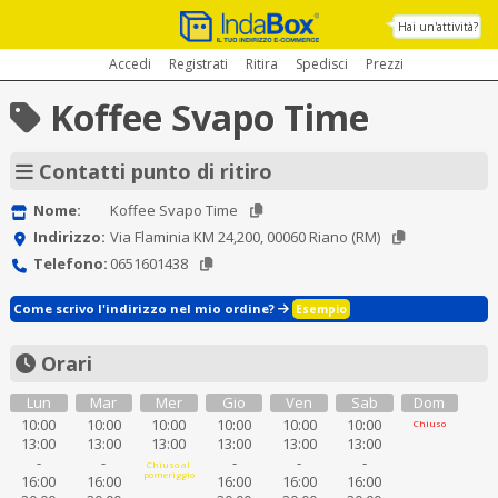
Hai un'attività?
Accedi
Registrati
Ritira
Spedisci
Prezzi
Koffee Svapo Time
Contatti punto di ritiro
Nome:
Koffee Svapo Time
Indirizzo:
Via Flaminia KM 24,200, 00060 Riano (RM)
Telefono:
0651601438
Come scrivo l'indirizzo nel mio ordine?
Esempio
Orari
Lun
Mar
Mer
Gio
Ven
Sab
Dom
10:00
10:00
10:00
10:00
10:00
10:00
Chiuso
13:00
13:00
13:00
13:00
13:00
13:00
-
-
-
-
-
Chiuso al
pomeriggio
16:00
16:00
16:00
16:00
16:00