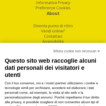
Informativa Privacy
Preferenze Cookies
About
Diventa punto di ritiro
Vendi online?
Contattaci
Accessibilità
Follow Us
Rifiuta cookie non necessari ✕
Facebook
Questo sito web raccoglie alcuni
Linkedin
dati personali dei visitatori e
utenti
I nostri punti di ritiro e spedizione pacchi nelle
maggiori città italiane
Con il tuo consenso, noi e i nostri partner utilizziamo i cookie e
tecnologie simili per archiviare, accedere ed elaborare i dati
Torino
|
Milano
|
Roma
|
Bologna
|
Firenze
|
Genova
|
personali come, ad esempio, la visita al sito web o la
Napoli
|
Varese
personalizzazione degli annunci. Poiché rispettiamo il tuo diritto
alla privacy, è possibile scegliere di non consentire alcuni tipi di