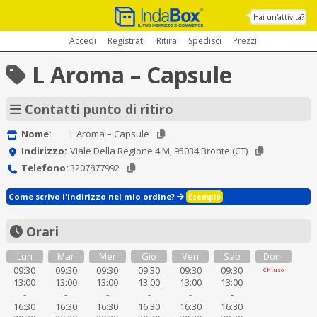
Hai un'attività?
Accedi
Registrati
Ritira
Spedisci
Prezzi
L Aroma – Capsule
Contatti punto di ritiro
Nome:
L Aroma – Capsule
Indirizzo:
Viale Della Regione 4 M, 95034 Bronte (CT)
Telefono:
3207877992
Come scrivo l'indirizzo nel mio ordine?
Esempio
Orari
Lun
Mar
Mer
Gio
Ven
Sab
Dom
09:30
09:30
09:30
09:30
09:30
09:30
Chiuso
13:00
13:00
13:00
13:00
13:00
13:00
-
-
-
-
-
-
16:30
16:30
16:30
16:30
16:30
16:30