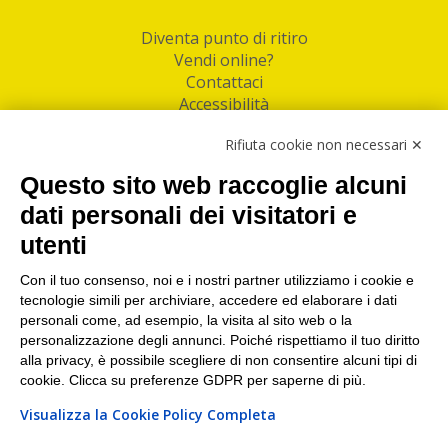
Diventa punto di ritiro
Vendi online?
Contattaci
Accessibilità
Follow Us
Rifiuta cookie non necessari ✕
Facebook
Questo sito web raccoglie alcuni
Linkedin
dati personali dei visitatori e
utenti
I nostri punti di ritiro e spedizione pacchi nelle
maggiori città italiane
Con il tuo consenso, noi e i nostri partner utilizziamo i cookie e
tecnologie simili per archiviare, accedere ed elaborare i dati
Torino
|
Milano
|
Roma
|
Bologna
|
Firenze
|
Genova
|
personali come, ad esempio, la visita al sito web o la
Napoli
|
Varese
personalizzazione degli annunci. Poiché rispettiamo il tuo diritto
alla privacy, è possibile scegliere di non consentire alcuni tipi di
cookie. Clicca su preferenze GDPR per saperne di più.
Visualizza la Cookie Policy Completa
©2026 IndaBox srl