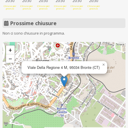
20:30
20:30
20:30
20:30
20:30
20:30
Chiuso per
Chiuso per
Chiuso per
Chiuso per
Chiuso per
Chiuso per
pranzo
pranzo
pranzo
pranzo
pranzo
pranzo
Prossime chiusure
Non ci sono chiusure in programma.
+
−
×
Viale Della Regione 4 M, 95034 Bronte (CT)