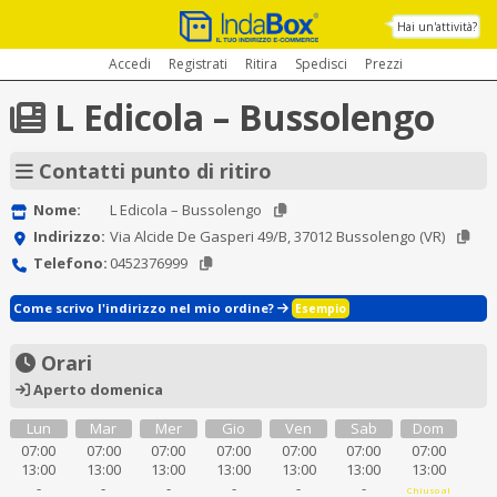
Hai un'attività?
Accedi
Registrati
Ritira
Spedisci
Prezzi
L Edicola – Bussolengo
Contatti punto di ritiro
Nome:
L Edicola – Bussolengo
Indirizzo:
Via Alcide De Gasperi 49/B, 37012 Bussolengo (VR)
Telefono:
0452376999
Come scrivo l'indirizzo nel mio ordine?
Esempio
Orari
Aperto domenica
Lun
Mar
Mer
Gio
Ven
Sab
Dom
07:00
07:00
07:00
07:00
07:00
07:00
07:00
13:00
13:00
13:00
13:00
13:00
13:00
13:00
-
-
-
-
-
-
Chiuso al