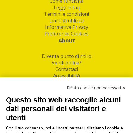
Come funziona
Leggi le faq
Termini e condizioni
Limiti di utilizzo
Informativa Privacy
Preferenze Cookies
About
Diventa punto di ritiro
Vendi online?
Contattaci
Accessibilità
Follow Us
Rifiuta cookie non necessari ✕
Facebook
Questo sito web raccoglie alcuni
Linkedin
dati personali dei visitatori e
utenti
I nostri punti di ritiro e spedizione pacchi nelle
maggiori città italiane
Con il tuo consenso, noi e i nostri partner utilizziamo i cookie e