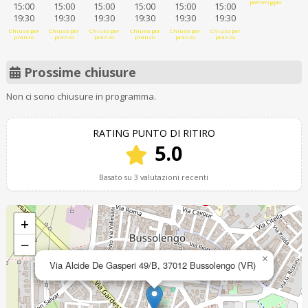
pomeriggio
15:00
15:00
15:00
15:00
15:00
15:00
19:30
19:30
19:30
19:30
19:30
19:30
Chiuso per
Chiuso per
Chiuso per
Chiuso per
Chiuso per
Chiuso per
pranzo
pranzo
pranzo
pranzo
pranzo
pranzo
Prossime chiusure
Non ci sono chiusure in programma.
RATING PUNTO DI RITIRO
5.0
Basato su 3 valutazioni recenti
+
−
×
Via Alcide De Gasperi 49/B, 37012 Bussolengo (VR)