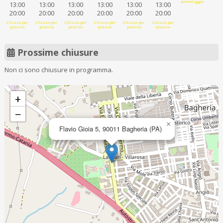
pomeriggio
13:00
13:00
13:00
13:00
13:00
13:00
20:00
20:00
20:00
20:00
20:00
20:00
Chiuso per
Chiuso per
Chiuso per
Chiuso per
Chiuso per
Chiuso per
pranzo
pranzo
pranzo
pranzo
pranzo
pranzo
Prossime chiusure
Non ci sono chiusure in programma.
+
−
×
Flavio Gioia 5, 90011 Bagheria (PA)