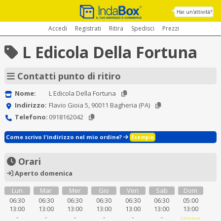
Hai un'attività?
Accedi
Registrati
Ritira
Spedisci
Prezzi
L Edicola Della Fortuna
Contatti punto di ritiro
Nome:
L Edicola Della Fortuna
Indirizzo:
Flavio Gioia 5, 90011 Bagheria (PA)
Telefono:
0918162042
Come scrivo l'indirizzo nel mio ordine?
Esempio
Orari
Aperto domenica
Lun
Mar
Mer
Gio
Ven
Sab
Dom
06:30
06:30
06:30
06:30
06:30
06:30
05:00
13:00
13:00
13:00
13:00
13:00
13:00
13:00
-
-
-
-
-
-
Chiuso al