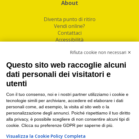
About
Diventa punto di ritiro
Vendi online?
Contattaci
Accessibilità
Follow Us
Rifiuta cookie non necessari ✕
Facebook
Questo sito web raccoglie alcuni
Linkedin
dati personali dei visitatori e
utenti
I nostri punti di ritiro e spedizione pacchi nelle
maggiori città italiane
Con il tuo consenso, noi e i nostri partner utilizziamo i cookie e
tecnologie simili per archiviare, accedere ed elaborare i dati
Torino
|
Milano
|
Roma
|
Bologna
|
Firenze
|
Genova
|
personali come, ad esempio, la visita al sito web o la
Napoli
|
Varese
personalizzazione degli annunci. Poiché rispettiamo il tuo diritto
alla privacy, è possibile scegliere di non consentire alcuni tipi di
cookie. Clicca su preferenze GDPR per saperne di più.
Visualizza la Cookie Policy Completa