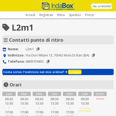
Hai un'attività?
Accedi
Registrati
Ritira
Spedisci
Prezzi
L2m1
Contatti punto di ritiro
Nome:
L2m1
Indirizzo:
Via Don Milani 13, 70042 Mola Di Bari (BA)
Telefono:
0809759455
Come scrivo l'indirizzo nel mio ordine?
Esempio
Orari
Lun
Mar
Mer
Gio
Ven
Sab
Dom
09:30
09:30
09:30
09:30
09:30
09:30
Chiuso
13:30
13:30
13:30
13:30
13:30
13:30
-
-
-
-
-
Chiuso al
pomeriggio
17:00
17:00
17:00
17:00
17:00