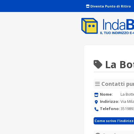
Diventa Punto di Ritiro
La Bo
Contatti pun
Nome:
La Bott
Indirizzo:
Via Mil
Telefono:
351989
Come scrivo l'indiriz