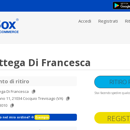
Accedi
Registrati
Rit
ttega Di Francesca
to di ritiro
RITIRO
ega Di Francesca
Stai facendo spedire qualco
ano 11, 21034 Cocquio Trevisago (VA)
3010
REGIST
zo nel mio ordine?
Esempio