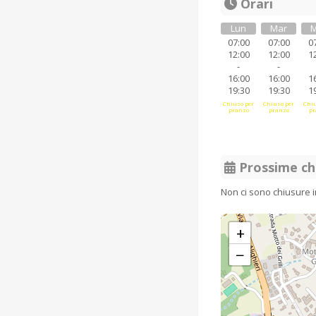
Orari
Lun
Mar
M
07:00
07:00
0
12:00
12:00
1
-
-
16:00
16:00
1
19:30
19:30
1
Chiuso per
Chiuso per
Chiu
pranzo
pranzo
pr
Prossime ch
Non ci sono chiusure 
+
−