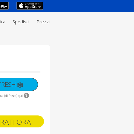
ira
Spedisci
Prezzi
 FRESH
sa (di fresco) qui
RATI ORA