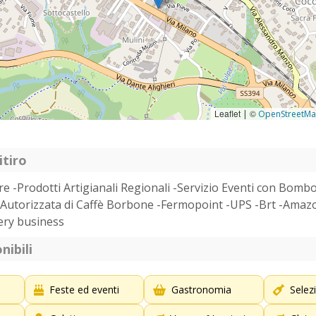
Leaflet
©
|
OpenStreetM
itiro
e -Prodotti Artigianali Regionali -Servizio Eventi con Bombon
 Autorizzata di Caffè Borbone -Fermopoint -UPS -Brt -Amaz
ery business
nibili
Feste ed eventi
Gastronomia
Selez