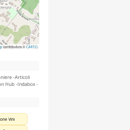
contributors ©
ap
CARTO
iere -Articoli
on Hub -Indabox -
ione Vini