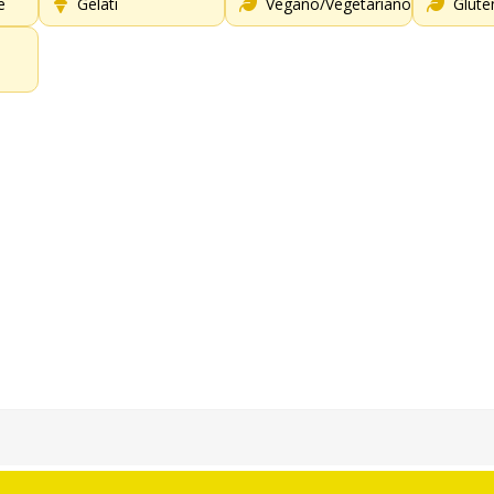
e
Gelati
Vegano/Vegetariano
Glute