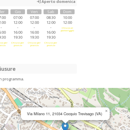
Aperto domenica
er
Gio
Ven
Sab
Dom
7:00
07:00
07:00
08:30
10:00
2:00
12:00
12:00
12:00
12:00
-
-
-
-
Chiuso al
pomeriggio
6:00
16:00
16:00
16:00
9:30
19:30
19:30
19:30
so per
Chiuso per
Chiuso per
Chiuso per
anzo
pranzo
pranzo
pranzo
iusure
in programma.
×
Via Milano 11, 21034 Cocquio Trevisago (VA)