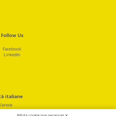
Follow Us
Facebook
Linkedin
tà italiane
Varese
Rifiuta cookie non necessari ✕