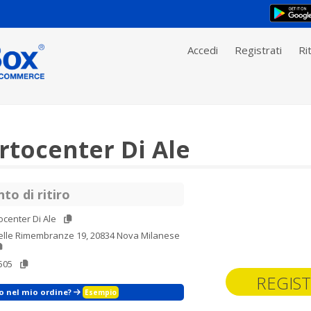
Accedi
Registrati
Rit
rtocenter Di Ale
to di ritiro
ocenter Di Ale
Delle Rimembranze 19, 20834 Nova Milanese
505
REGIST
zo nel mio ordine?
Esempio