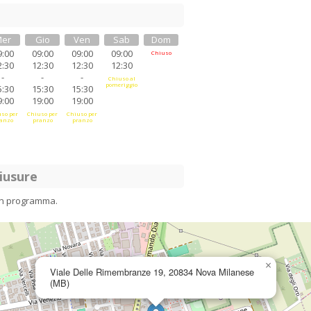
er
Gio
Ven
Sab
Dom
9:00
09:00
09:00
09:00
Chiuso
2:30
12:30
12:30
12:30
-
-
-
Chiuso al
pomeriggio
5:30
15:30
15:30
9:00
19:00
19:00
so per
Chiuso per
Chiuso per
anzo
pranzo
pranzo
iusure
in programma.
×
Viale Delle Rimembranze 19, 20834 Nova Milanese
(MB)