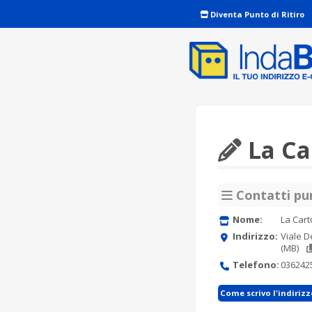
Diventa Punto di Ritiro
La Ca
Contatti pun
Nome:
La Cart
Indirizzo:
Viale 
(MB)
Telefono:
036242
Come scrivo l'indiriz