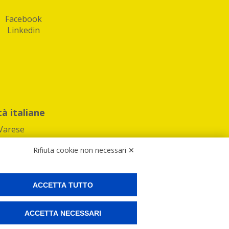
Facebook
Linkedin
tà italiane
Varese
Rifiuta cookie non necessari ✕
ACCETTA TUTTO
Preferenze Cookies
ACCETTA NECESSARI
ne e spedire i tuoi pacchi.