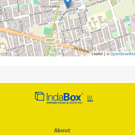
Leaflet
©
|
OpenStreetM
About