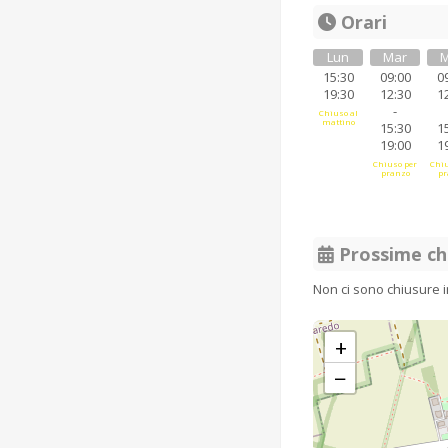
Orari
Lun
Mar
M
15:30
09:00
0
19:30
12:30
1
-
Chiuso al
mattino
15:30
1
19:00
1
Chiuso per
Chiu
pranzo
pr
Prossime ch
Non ci sono chiusure 
+
−