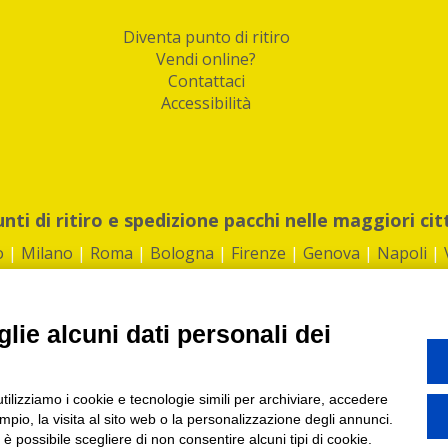
Diventa punto di ritiro
Vendi online?
Contattaci
Accessibilità
unti di ritiro e spedizione pacchi nelle maggiori cit
o
|
Milano
|
Roma
|
Bologna
|
Firenze
|
Genova
|
Napoli
|
lie alcuni dati personali dei
©2026 IndaBox srl
utilizziamo i cookie e tecnologie simili per archiviare, accedere
1360012 | REA: RM 1494760 | Cap.Soc.: 50.000€ |
Whistleblowing
|
Privacy
|
ti di ritiro tra Bar, Tabaccai, Edicole e Kipoint per ritirare i tuoi acquisti onli
pio, la visita al sito web o la personalizzazione degli annunci.
, è possibile scegliere di non consentire alcuni tipi di cookie.