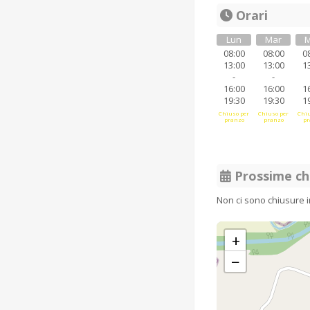
Orari
Lun
Mar
M
08:00
08:00
0
13:00
13:00
1
-
-
16:00
16:00
1
19:30
19:30
1
Chiuso per
Chiuso per
Chiu
pranzo
pranzo
pr
Prossime ch
Non ci sono chiusure 
+
−