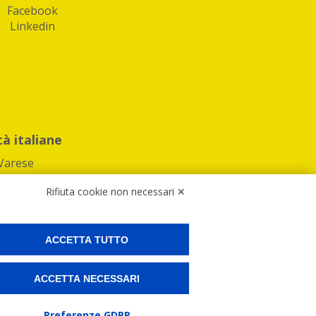
Facebook
Linkedin
tà italiane
Varese
Rifiuta cookie non necessari ✕
ACCETTA TUTTO
Preferenze Cookies
ACCETTA NECESSARI
ne e spedire i tuoi pacchi.
Preferenze GDPR