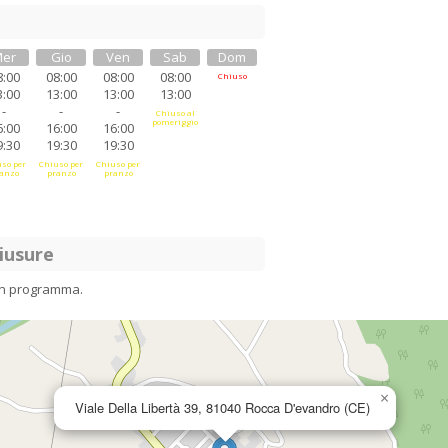
er
Gio
Ven
Sab
Dom
8:00
08:00
08:00
08:00
Chiuso
3:00
13:00
13:00
13:00
-
-
-
Chiuso al
pomeriggio
6:00
16:00
16:00
9:30
19:30
19:30
so per
Chiuso per
Chiuso per
anzo
pranzo
pranzo
iusure
in programma.
×
Viale Della Libertà 39, 81040 Rocca D'evandro (CE)