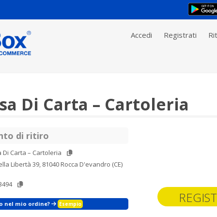
Accedi
Registrati
Rit
sa Di Carta – Cartoleria
to di ritiro
 Di Carta – Cartoleria
ella Libertà 39, 81040 Rocca D'evandro (CE)
3494
REGIST
zo nel mio ordine?
Esempio