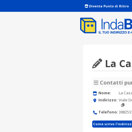
Diventa Punto di Ritiro
La Ca
Contatti pun
Nome:
La Casa
Indirizzo:
Viale D
Telefono:
388253
Come scrivo l'indiriz