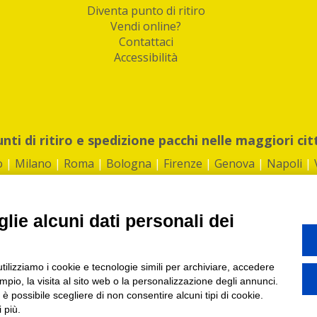
Diventa punto di ritiro
Vendi online?
Contattaci
Accessibilità
unti di ritiro e spedizione pacchi nelle maggiori cit
o
|
Milano
|
Roma
|
Bologna
|
Firenze
|
Genova
|
Napoli
|
lie alcuni dati personali dei
©2026 IndaBox srl
utilizziamo i cookie e tecnologie simili per archiviare, accedere
1360012 | REA: RM 1494760 | Cap.Soc.: 50.000€ |
Whistleblowing
|
Privacy
|
ti di ritiro tra Bar, Tabaccai, Edicole e Kipoint per ritirare i tuoi acquisti onli
pio, la visita al sito web o la personalizzazione degli annunci.
, è possibile scegliere di non consentire alcuni tipi di cookie.
 più.