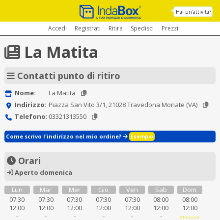
Hai un'attività?
Accedi
Registrati
Ritira
Spedisci
Prezzi
La Matita
Contatti punto di ritiro
Nome:
La Matita
Indirizzo:
Piazza San Vito 3/1, 21028 Travedona Monate (VA)
Telefono:
03321313550
Come scrivo l'indirizzo nel mio ordine?
Esempio
Orari
Aperto domenica
Lun
Mar
Mer
Gio
Ven
Sab
Dom
07:30
07:30
07:30
07:30
07:30
08:00
08:00
12:00
12:00
12:00
12:00
12:00
12:00
12:00
-
-
-
-
-
-
Chiuso al