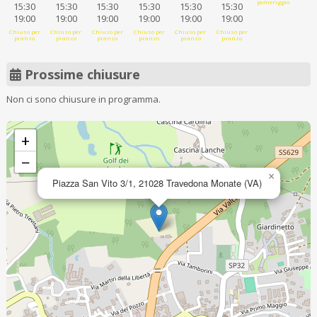
pomeriggio
15:30
15:30
15:30
15:30
15:30
15:30
19:00
19:00
19:00
19:00
19:00
19:00
Chiuso per
Chiuso per
Chiuso per
Chiuso per
Chiuso per
Chiuso per
pranzo
pranzo
pranzo
pranzo
pranzo
pranzo
Prossime chiusure
Non ci sono chiusure in programma.
+
−
×
Piazza San Vito 3/1, 21028 Travedona Monate (VA)