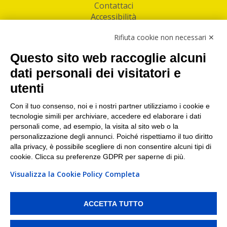
Contattaci
Accessibilità
Follow Us
Rifiuta cookie non necessari ✕
Facebook
Questo sito web raccoglie alcuni
Linkedin
dati personali dei visitatori e
utenti
I nostri punti di ritiro e spedizione pacchi nelle
maggiori città italiane
Con il tuo consenso, noi e i nostri partner utilizziamo i cookie e
tecnologie simili per archiviare, accedere ed elaborare i dati
Torino
|
Milano
|
Roma
|
Bologna
|
Firenze
|
Genova
|
personali come, ad esempio, la visita al sito web o la
Napoli
|
Varese
personalizzazione degli annunci. Poiché rispettiamo il tuo diritto
alla privacy, è possibile scegliere di non consentire alcuni tipi di
cookie. Clicca su preferenze GDPR per saperne di più.
Visualizza la Cookie Policy Completa
©2026 IndaBox srl
PI/CF/N°Iscr.: 10821360012 | REA: RM 1494760 | Cap.Soc.: 50.000€ |
Whistleblowing
|
Privacy
|
Preferenze Cookies
ACCETTA TUTTO
IndaBox | Oltre 11.500 punti di ritiro tra Bar, Tabaccai, Edicole e Kipoint per
ritirare i tuoi acquisti online e spedire i tuoi pacchi.