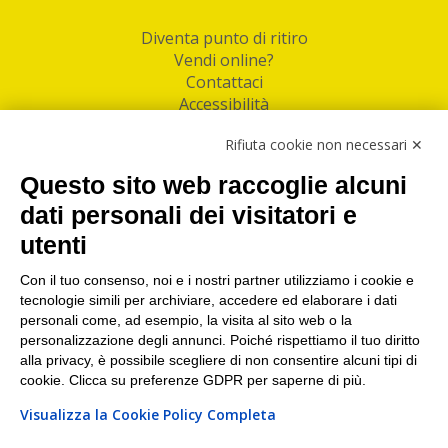
Diventa punto di ritiro
Vendi online?
Contattaci
Accessibilità
Follow Us
Rifiuta cookie non necessari ✕
Facebook
Questo sito web raccoglie alcuni
Linkedin
dati personali dei visitatori e
utenti
I nostri punti di ritiro e spedizione pacchi nelle
maggiori città italiane
Con il tuo consenso, noi e i nostri partner utilizziamo i cookie e
tecnologie simili per archiviare, accedere ed elaborare i dati
Torino
|
Milano
|
Roma
|
Bologna
|
Firenze
|
Genova
|
personali come, ad esempio, la visita al sito web o la
Napoli
|
Varese
personalizzazione degli annunci. Poiché rispettiamo il tuo diritto
alla privacy, è possibile scegliere di non consentire alcuni tipi di
cookie. Clicca su preferenze GDPR per saperne di più.
Visualizza la Cookie Policy Completa
©2026 IndaBox srl