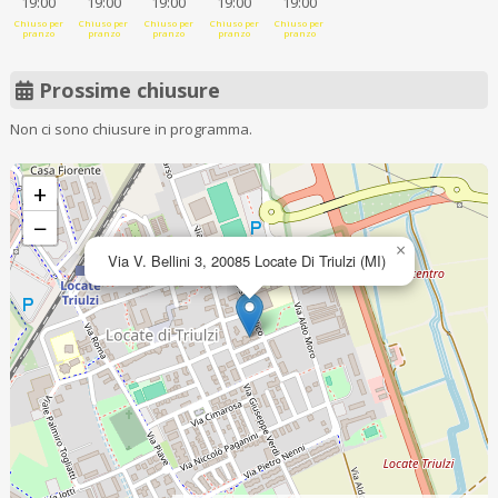
19:00
19:00
19:00
19:00
19:00
Chiuso per
Chiuso per
Chiuso per
Chiuso per
Chiuso per
pranzo
pranzo
pranzo
pranzo
pranzo
Prossime chiusure
Non ci sono chiusure in programma.
+
−
×
Via V. Bellini 3, 20085 Locate Di Triulzi (MI)