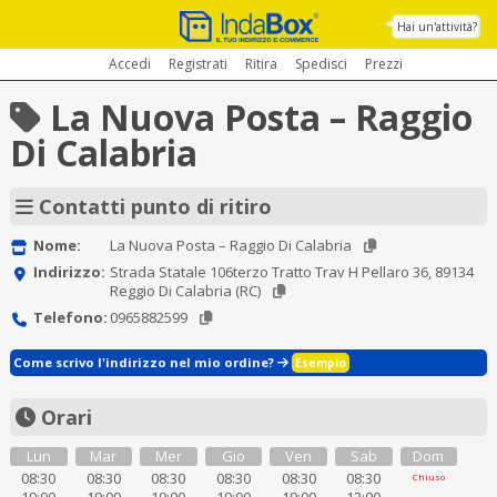
Hai un'attività?
Accedi
Registrati
Ritira
Spedisci
Prezzi
La Nuova Posta – Raggio
Di Calabria
Contatti punto di ritiro
Nome:
La Nuova Posta – Raggio Di Calabria
Indirizzo:
Strada Statale 106terzo Tratto Trav H Pellaro 36, 89134
Reggio Di Calabria (RC)
Telefono:
0965882599
Come scrivo l'indirizzo nel mio ordine?
Esempio
Orari
Lun
Mar
Mer
Gio
Ven
Sab
Dom
08:30
08:30
08:30
08:30
08:30
08:30
Chiuso