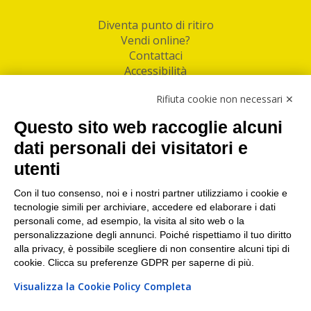
Diventa punto di ritiro
Vendi online?
Contattaci
Accessibilità
Follow Us
Rifiuta cookie non necessari ✕
Facebook
Questo sito web raccoglie alcuni
Linkedin
dati personali dei visitatori e
utenti
I nostri punti di ritiro e spedizione pacchi nelle
maggiori città italiane
Con il tuo consenso, noi e i nostri partner utilizziamo i cookie e
tecnologie simili per archiviare, accedere ed elaborare i dati
Torino
|
Milano
|
Roma
|
Bologna
|
Firenze
|
Genova
|
personali come, ad esempio, la visita al sito web o la
Napoli
|
Varese
personalizzazione degli annunci. Poiché rispettiamo il tuo diritto
alla privacy, è possibile scegliere di non consentire alcuni tipi di
cookie. Clicca su preferenze GDPR per saperne di più.
Visualizza la Cookie Policy Completa
©2026 IndaBox srl