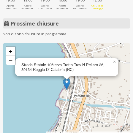
19:00
19:00
19:00
19:00
19:00
12:00
Aperto
Aperto
Aperto
Aperto
Aperto
Chiuso al
continuato
continuato
continuato
continuato
continuato
pomeriggio
Prossime chiusure
Non ci sono chiusure in programma.
+
−
×
Strada Statale 106terzo Tratto Trav H Pellaro 36,
89134 Reggio Di Calabria (RC)