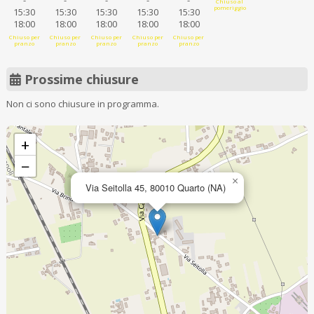
-
-
-
-
-
Chiuso al
pomeriggio
15:30
15:30
15:30
15:30
15:30
18:00
18:00
18:00
18:00
18:00
Chiuso per
Chiuso per
Chiuso per
Chiuso per
Chiuso per
pranzo
pranzo
pranzo
pranzo
pranzo
Prossime chiusure
Non ci sono chiusure in programma.
+
−
×
Via Seitolla 45, 80010 Quarto (NA)