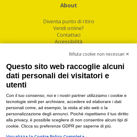
About
Diventa punto di ritiro
Vendi online?
Contattaci
Accessibilità
Follow Us
Rifiuta cookie non necessari ✕
Facebook
Questo sito web raccoglie alcuni
Linkedin
dati personali dei visitatori e
utenti
I nostri punti di ritiro e spedizione pacchi nelle
maggiori città italiane
Con il tuo consenso, noi e i nostri partner utilizziamo i cookie e
tecnologie simili per archiviare, accedere ed elaborare i dati
Torino
|
Milano
|
Roma
|
Bologna
|
Firenze
|
Genova
|
personali come, ad esempio, la visita al sito web o la
Napoli
|
Varese
personalizzazione degli annunci. Poiché rispettiamo il tuo diritto
alla privacy, è possibile scegliere di non consentire alcuni tipi di
cookie. Clicca su preferenze GDPR per saperne di più.
Visualizza la Cookie Policy Completa