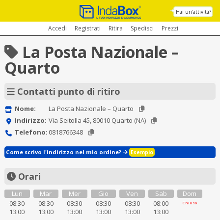
Hai un'attività?
Accedi
Registrati
Ritira
Spedisci
Prezzi
La Posta Nazionale –
Quarto
Contatti punto di ritiro
Nome:
La Posta Nazionale – Quarto
Indirizzo:
Via Seitolla 45, 80010 Quarto (NA)
Telefono:
0818766348
Come scrivo l'indirizzo nel mio ordine?
Esempio
Orari
Lun
Mar
Mer
Gio
Ven
Sab
Dom
08:30
08:30
08:30
08:30
08:30
08:00
Chiuso
13:00
13:00
13:00
13:00
13:00
13:00