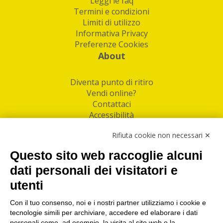
Leggi le faq
Termini e condizioni
Limiti di utilizzo
Informativa Privacy
Preferenze Cookies
About
Diventa punto di ritiro
Vendi online?
Contattaci
Accessibilità
Follow Us
Rifiuta cookie non necessari ✕
Facebook
Questo sito web raccoglie alcuni
Linkedin
dati personali dei visitatori e
utenti
I nostri punti di ritiro e spedizione pacchi nelle
maggiori città italiane
Con il tuo consenso, noi e i nostri partner utilizziamo i cookie e
tecnologie simili per archiviare, accedere ed elaborare i dati
Torino
|
Milano
|
Roma
|
Bologna
|
Firenze
|
Genova
|
personali come, ad esempio, la visita al sito web o la