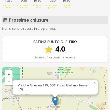
19:30
19:30
19:30
19:30
19:30
Chiuso per
Chiuso per
Chiuso per
Chiuso per
Chiuso per
pranzo
pranzo
pranzo
pranzo
pranzo
Prossime chiusure
Non ci sono chiusure in programma.
RATING PUNTO DI RITIRO
4.0
Basato su 1 valutazione recente
+
−
×
Via Che Guevara 115, 56017 San Giuliano Terme
(PI)