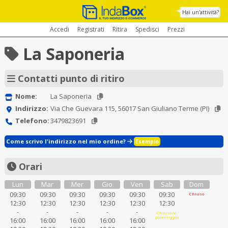
Hai un'attività?
Accedi
Registrati
Ritira
Spedisci
Prezzi
La Saponeria
Contatti punto di ritiro
Nome:
La Saponeria
Indirizzo:
Via Che Guevara 115, 56017 San Giuliano Terme (PI)
Telefono:
3479823691
Come scrivo l'indirizzo nel mio ordine?
Esempio
Orari
Lun
Mar
Mer
Gio
Ven
Sab
Dom
09:30
09:30
09:30
09:30
09:30
09:30
Chiuso
12:30
12:30
12:30
12:30
12:30
12:30
-
-
-
-
-
Chiuso al
pomeriggio
16:00
16:00
16:00
16:00
16:00