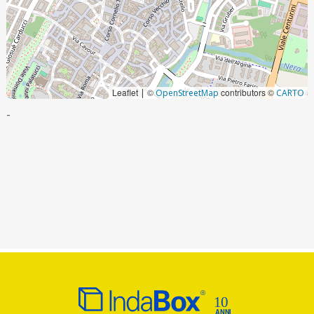
Leaflet
©
contributors ©
|
OpenStreetMap
CARTO
-