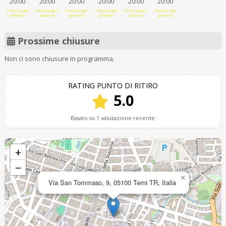
20:00
20:00
20:00
20:00
20:00
20:00
Chiuso per
Chiuso per
Chiuso per
Chiuso per
Chiuso per
Chiuso per
pranzo
pranzo
pranzo
pranzo
pranzo
pranzo
Prossime chiusure
Non ci sono chiusure in programma.
RATING PUNTO DI RITIRO
5.0
Basato su 1 valutazione recente
+
−
×
Via San Tommaso, 9, 05100 Terni TR, Italia