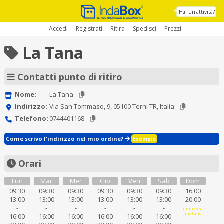
Hai un'attività?
Accedi
Registrati
Ritira
Spedisci
Prezzi
La Tana
Contatti punto di ritiro
Nome:
La Tana
Indirizzo:
Via San Tommaso, 9, 05100 Terni TR, Italia
Telefono:
0744401168
Come scrivo l'indirizzo nel mio ordine?
Esempio
Orari
Lun
Mar
Mer
Gio
Ven
Sab
Dom
09:30
09:30
09:30
09:30
09:30
09:30
16:00
13:00
13:00
13:00
13:00
13:00
13:00
20:00
-
-
-
-
-
-
Chiuso al
mattino
16:00
16:00
16:00
16:00
16:00
16:00