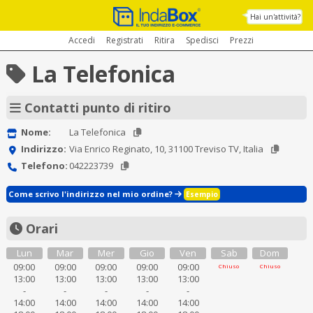
Hai un'attività?
Accedi
Registrati
Ritira
Spedisci
Prezzi
La Telefonica
Contatti punto di ritiro
Nome:
La Telefonica
Indirizzo:
Via Enrico Reginato, 10, 31100 Treviso TV, Italia
Telefono:
042223739
Come scrivo l'indirizzo nel mio ordine?
Esempio
Orari
Lun
Mar
Mer
Gio
Ven
Sab
Dom
09:00
09:00
09:00
09:00
09:00
Chiuso
Chiuso
13:00
13:00
13:00
13:00
13:00
-
-
-
-
-
14:00
14:00
14:00
14:00
14:00