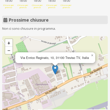
18:00
18:00
18:00
18:00
18:00
Chiuso per
Chiuso per
Chiuso per
Chiuso per
Chiuso per
pranzo
pranzo
pranzo
pranzo
pranzo
Prossime chiusure
Non ci sono chiusure in programma.
+
−
×
Via Enrico Reginato, 10, 31100 Treviso TV, Italia