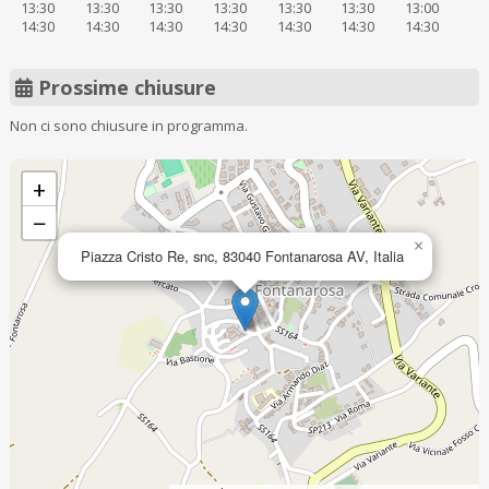
13:30
13:30
13:30
13:30
13:30
13:30
13:00
14:30
14:30
14:30
14:30
14:30
14:30
14:30
Prossime chiusure
Non ci sono chiusure in programma.
+
−
×
Piazza Cristo Re, snc, 83040 Fontanarosa AV, Italia