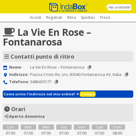
Hai un'attività?
Accedi
Registrati
Ritira
Spedisci
Prezzi
La Vie En Rose –
Fontanarosa
Contatti punto di ritiro
Nome:
La Vie En Rose – Fontanarosa
Indirizzo:
Piazza Cristo Re, snc, 83040 Fontanarosa AV, Italia
Telefono:
3486439177
Come scrivo l'indirizzo nel mio ordine?
Esempio
Orari
Aperto domenica
Lun
Mar
Mer
Gio
Ven
Sab
Dom
07:00
07:00
07:00
07:00
07:00
07:00
08:00