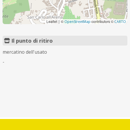
Leaflet
©
contributors ©
|
OpenStreetMap
CARTO
Il punto di ritiro
mercatino dell'usato
-