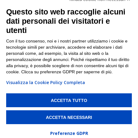
Facebook
Questo sito web raccoglie alcuni
Linkedin
dati personali dei visitatori e
utenti
I nostri punti di ritiro e spedizione pacchi nelle
maggiori città italiane
Con il tuo consenso, noi e i nostri partner utilizziamo i cookie e
tecnologie simili per archiviare, accedere ed elaborare i dati
Torino
|
Milano
|
Roma
|
Bologna
|
Firenze
|
Genova
|
personali come, ad esempio, la visita al sito web o la
Napoli
|
Varese
personalizzazione degli annunci. Poiché rispettiamo il tuo diritto
alla privacy, è possibile scegliere di non consentire alcuni tipi di
cookie. Clicca su preferenze GDPR per saperne di più.
Visualizza la Cookie Policy Completa
©2026 IndaBox srl
PI/CF/N°Iscr.: 10821360012 | REA: RM 1494760 | Cap.Soc.: 50.000€ |
Whistleblowing
|
Privacy
|
Preferenze Cookies
ACCETTA TUTTO
IndaBox | Oltre 11.500 punti di ritiro tra Bar, Tabaccai, Edicole e Kipoint per
ritirare i tuoi acquisti online e spedire i tuoi pacchi.
ACCETTA NECESSARI
Preferenze GDPR