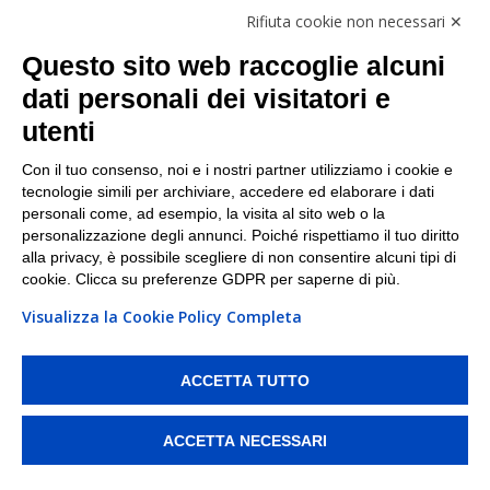
Follow Us
Rifiuta cookie non necessari ✕
Facebook
Questo sito web raccoglie alcuni
Linkedin
dati personali dei visitatori e
utenti
I nostri punti di ritiro e spedizione pacchi nelle
maggiori città italiane
Con il tuo consenso, noi e i nostri partner utilizziamo i cookie e
tecnologie simili per archiviare, accedere ed elaborare i dati
Torino
|
Milano
|
Roma
|
Bologna
|
Firenze
|
Genova
|
personali come, ad esempio, la visita al sito web o la
Napoli
|
Varese
personalizzazione degli annunci. Poiché rispettiamo il tuo diritto
alla privacy, è possibile scegliere di non consentire alcuni tipi di
cookie. Clicca su preferenze GDPR per saperne di più.
Visualizza la Cookie Policy Completa
©2026 IndaBox srl
PI/CF/N°Iscr.: 10821360012 | REA: RM 1494760 | Cap.Soc.: 50.000€ |
Whistleblowing
|
Privacy
|
Preferenze Cookies
ACCETTA TUTTO
IndaBox | Oltre 11.500 punti di ritiro tra Bar, Tabaccai, Edicole e Kipoint per
ritirare i tuoi acquisti online e spedire i tuoi pacchi.
ACCETTA NECESSARI