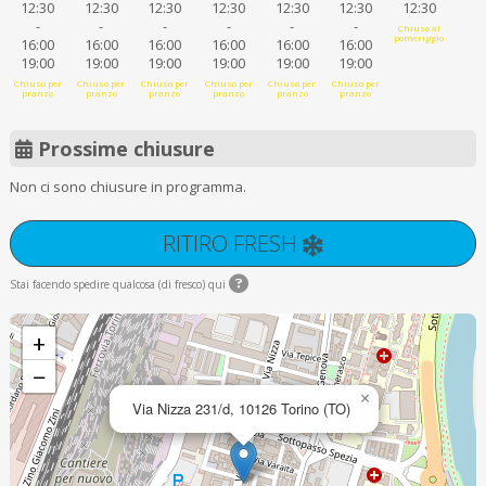
12:30
12:30
12:30
12:30
12:30
12:30
12:30
-
-
-
-
-
-
Chiuso al
pomeriggio
16:00
16:00
16:00
16:00
16:00
16:00
19:00
19:00
19:00
19:00
19:00
19:00
Chiuso per
Chiuso per
Chiuso per
Chiuso per
Chiuso per
Chiuso per
pranzo
pranzo
pranzo
pranzo
pranzo
pranzo
Prossime chiusure
Non ci sono chiusure in programma.
RITIRO FRESH
Stai facendo spedire qualcosa (di fresco) qui
+
−
×
Via Nizza 231/d, 10126 Torino (TO)