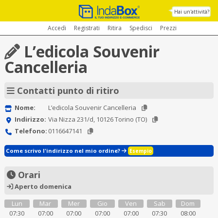
Hai un'attività?
Accedi
Registrati
Ritira
Spedisci
Prezzi
L’edicola Souvenir
Cancelleria
Contatti punto di ritiro
Nome:
L’edicola Souvenir Cancelleria
Indirizzo:
Via Nizza 231/d, 10126 Torino (TO)
Telefono:
0116647141
Come scrivo l'indirizzo nel mio ordine?
Esempio
Orari
Aperto domenica
Lun
Mar
Mer
Gio
Ven
Sab
Dom
07:30
07:00
07:00
07:00
07:00
07:30
08:00