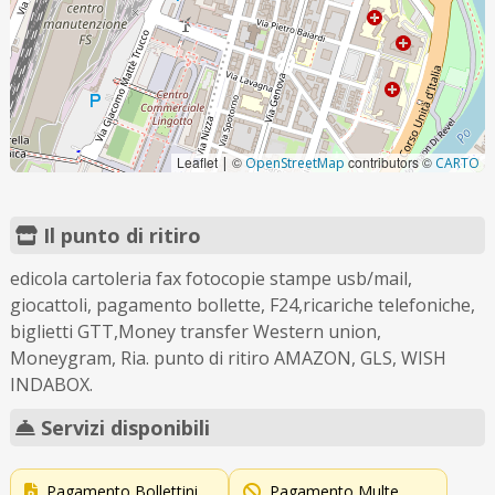
Leaflet
©
contributors ©
|
OpenStreetMap
CARTO
Il punto di ritiro
edicola cartoleria fax fotocopie stampe usb/mail,
giocattoli, pagamento bollette, F24,ricariche telefoniche,
biglietti GTT,Money transfer Western union,
Moneygram, Ria. punto di ritiro AMAZON, GLS, WISH
INDABOX.
Servizi disponibili
Pagamento Bollettini
Pagamento Multe