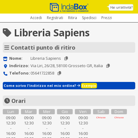
Hai un'attività?
Accedi
Registrati
Ritira
Spedisci
Prezzi
Libreria Sapiens
Contatti punto di ritiro
Nome:
Libreria Sapiens
Indirizzo:
Via Liri, 26/28, 58100 Grosseto GR, Italia
Telefono:
05641722858
Come scrivo l'indirizzo nel mio ordine?
Esempio
Orari
Lun
Mar
Mer
Gio
Ven
Sab
Dom
09:00
09:00
09:00
09:00
09:00
Chiuso
Chiuso
12:30
12:30
12:30
12:30
12:30
-
-
-
-
-
16:00
16:00
16:00
16:00
16:00