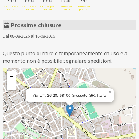
19:00
19:00
19:00
19:00
19:00
Chiuso per
Chiuso per
Chiuso per
Chiuso per
Chiuso per
pranzo
pranzo
pranzo
pranzo
pranzo
Prossime chiusure
Dal 08-08-2026 al 16-08-2026
Questo punto di ritiro è temporaneamente chiuso e al
momento non è possibile segnalare spedizioni.
+
−
×
Via Liri, 26/28, 58100 Grosseto GR, Italia