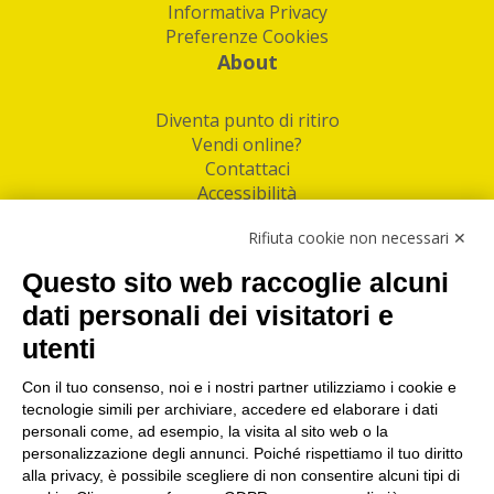
Informativa Privacy
Preferenze Cookies
About
Diventa punto di ritiro
Vendi online?
Contattaci
Accessibilità
Follow Us
Rifiuta cookie non necessari ✕
Facebook
Questo sito web raccoglie alcuni
Linkedin
dati personali dei visitatori e
utenti
I nostri punti di ritiro e spedizione pacchi nelle
maggiori città italiane
Con il tuo consenso, noi e i nostri partner utilizziamo i cookie e
tecnologie simili per archiviare, accedere ed elaborare i dati
Torino
|
Milano
|
Roma
|
Bologna
|
Firenze
|
Genova
|
personali come, ad esempio, la visita al sito web o la
Napoli
|
Varese
personalizzazione degli annunci. Poiché rispettiamo il tuo diritto
alla privacy, è possibile scegliere di non consentire alcuni tipi di