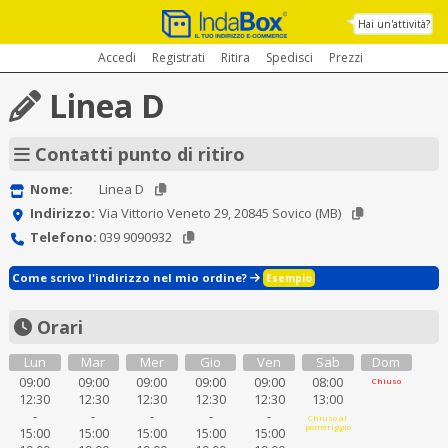
Hai un'attività?
Accedi
Registrati
Ritira
Spedisci
Prezzi
Linea D
Contatti punto di ritiro
Nome:
Linea D
Indirizzo:
Via Vittorio Veneto 29, 20845 Sovico (MB)
Telefono:
039 9090932
Come scrivo l'indirizzo nel mio ordine?
Esempio
Orari
Lun
Mar
Mer
Gio
Ven
Sab
Dom
09:00
09:00
09:00
09:00
09:00
08:00
Chiuso
12:30
12:30
12:30
12:30
12:30
13:00
-
-
-
-
-
Chiuso al
pomeriggio
15:00
15:00
15:00
15:00
15:00