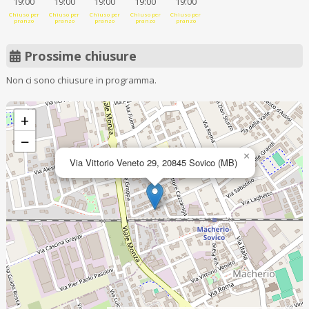
19:00
19:00
19:00
19:00
19:00
Chiuso per
Chiuso per
Chiuso per
Chiuso per
Chiuso per
pranzo
pranzo
pranzo
pranzo
pranzo
Prossime chiusure
Non ci sono chiusure in programma.
+
−
×
Via Vittorio Veneto 29, 20845 Sovico (MB)