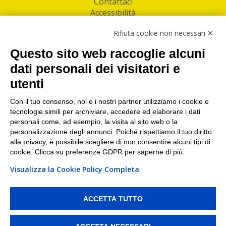
Contattaci
Accessibilità
Follow Us
Rifiuta cookie non necessari ✕
Facebook
Questo sito web raccoglie alcuni
Linkedin
dati personali dei visitatori e
utenti
I nostri punti di ritiro e spedizione pacchi nelle
maggiori città italiane
Con il tuo consenso, noi e i nostri partner utilizziamo i cookie e
tecnologie simili per archiviare, accedere ed elaborare i dati
Torino
|
Milano
|
Roma
|
Bologna
|
Firenze
|
Genova
|
personali come, ad esempio, la visita al sito web o la
Napoli
|
Varese
personalizzazione degli annunci. Poiché rispettiamo il tuo diritto
alla privacy, è possibile scegliere di non consentire alcuni tipi di
cookie. Clicca su preferenze GDPR per saperne di più.
Visualizza la Cookie Policy Completa
©2026 IndaBox srl
PI/CF/N°Iscr.: 10821360012 | REA: RM 1494760 | Cap.Soc.: 50.000€ |
Whistleblowing
|
Privacy
|
Preferenze Cookies
ACCETTA TUTTO
IndaBox | Oltre 11.500 punti di ritiro tra Bar, Tabaccai, Edicole e Kipoint per
ritirare i tuoi acquisti online e spedire i tuoi pacchi.