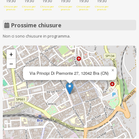
19:30
19:30
19:30
19:30
19:30
19:30
Chiuso per
Chiuso per
Chiuso per
Chiuso per
Chiuso per
Chiuso per
pranzo
pranzo
pranzo
pranzo
pranzo
pranzo
Prossime chiusure
Non ci sono chiusure in programma.
+
−
×
Via Principi Di Piemonte 27, 12042 Bra (CN)