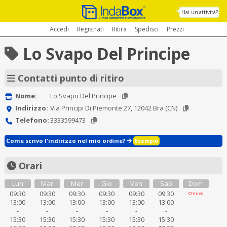
Hai un'attività?
Accedi
Registrati
Ritira
Spedisci
Prezzi
Lo Svapo Del Principe
Contatti punto di ritiro
Nome:
Lo Svapo Del Principe
Indirizzo:
Via Principi Di Piemonte 27, 12042 Bra (CN)
Telefono:
3333599473
Come scrivo l'indirizzo nel mio ordine?
Esempio
Orari
Lun
Mar
Mer
Gio
Ven
Sab
Dom
09:30
09:30
09:30
09:30
09:30
09:30
Chiuso
13:00
13:00
13:00
13:00
13:00
13:00
-
-
-
-
-
-
15:30
15:30
15:30
15:30
15:30
15:30