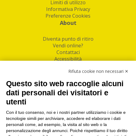
Limiti di utilizzo
Informativa Privacy
Preferenze Cookies
About
Diventa punto di ritiro
Vendi online?
Contattaci
Accessibilità
Follow Us
Rifiuta cookie non necessari ✕
Facebook
Questo sito web raccoglie alcuni
Linkedin
dati personali dei visitatori e
utenti
I nostri punti di ritiro e spedizione pacchi nelle
maggiori città italiane
Con il tuo consenso, noi e i nostri partner utilizziamo i cookie e
tecnologie simili per archiviare, accedere ed elaborare i dati
Torino
|
Milano
|
Roma
|
Bologna
|
Firenze
|
Genova
|
personali come, ad esempio, la visita al sito web o la
Napoli
|
Varese
personalizzazione degli annunci. Poiché rispettiamo il tuo diritto