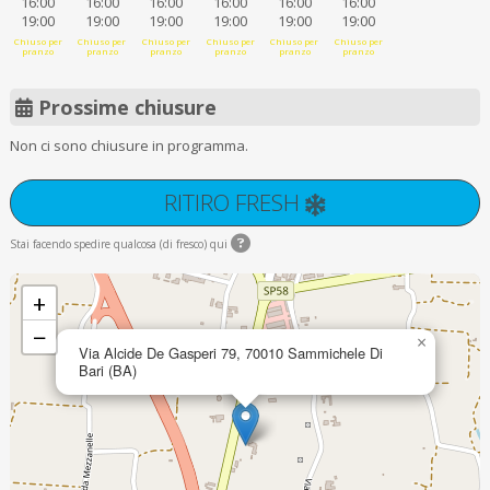
16:00
16:00
16:00
16:00
16:00
16:00
19:00
19:00
19:00
19:00
19:00
19:00
Chiuso per
Chiuso per
Chiuso per
Chiuso per
Chiuso per
Chiuso per
pranzo
pranzo
pranzo
pranzo
pranzo
pranzo
Prossime chiusure
Non ci sono chiusure in programma.
RITIRO FRESH
Stai facendo spedire qualcosa (di fresco) qui
+
−
×
Via Alcide De Gasperi 79, 70010 Sammichele Di
Bari (BA)