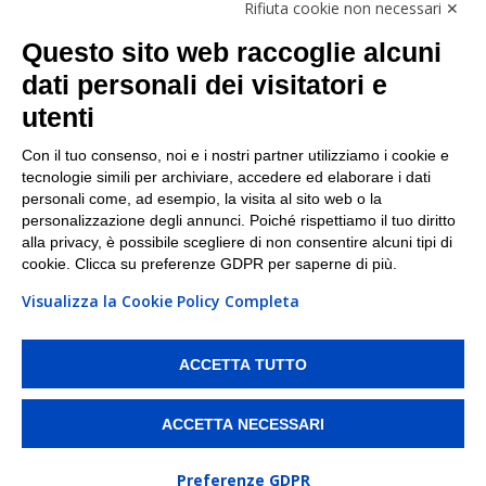
Rifiuta cookie non necessari ✕
Facebook
Questo sito web raccoglie alcuni
Linkedin
dati personali dei visitatori e
utenti
I nostri punti di ritiro e spedizione pacchi nelle
maggiori città italiane
Con il tuo consenso, noi e i nostri partner utilizziamo i cookie e
tecnologie simili per archiviare, accedere ed elaborare i dati
Torino
|
Milano
|
Roma
|
Bologna
|
Firenze
|
Genova
|
personali come, ad esempio, la visita al sito web o la
Napoli
|
Varese
personalizzazione degli annunci. Poiché rispettiamo il tuo diritto
alla privacy, è possibile scegliere di non consentire alcuni tipi di
cookie. Clicca su preferenze GDPR per saperne di più.
Visualizza la Cookie Policy Completa
©2026 IndaBox srl
PI/CF/N°Iscr.: 10821360012 | REA: RM 1494760 | Cap.Soc.: 50.000€ |
Whistleblowing
|
Privacy
|
Preferenze Cookies
ACCETTA TUTTO
IndaBox | Oltre 11.500 punti di ritiro tra Bar, Tabaccai, Edicole e Kipoint per
ritirare i tuoi acquisti online e spedire i tuoi pacchi.
ACCETTA NECESSARI
Preferenze GDPR