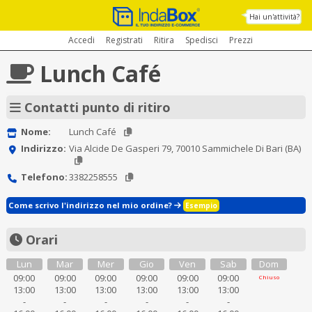
Hai un'attività?
Accedi
Registrati
Ritira
Spedisci
Prezzi
Lunch Café
Contatti punto di ritiro
Nome:
Lunch Café
Indirizzo:
Via Alcide De Gasperi 79, 70010 Sammichele Di Bari (BA)
Telefono:
3382258555
Come scrivo l'indirizzo nel mio ordine?
Esempio
Orari
Lun
Mar
Mer
Gio
Ven
Sab
Dom
09:00
09:00
09:00
09:00
09:00
09:00
Chiuso
13:00
13:00
13:00
13:00
13:00
13:00
-
-
-
-
-
-