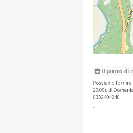
Il punto di r
Possiamo fornire il
20:00), di Domenic
0332404040.
-