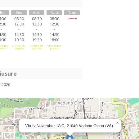
er
Gio
Ven
Sab
Dom
8:30
08:30
08:30
08:30
Chiuso
2:30
12:30
12:30
12:30
-
-
-
-
4:30
14:30
14:30
14:30
9:30
19:30
19:30
18:00
so per
Chiuso per
Chiuso per
Chiuso per
anzo
pranzo
pranzo
pranzo
iusure
8-2026
×
Via Iv Novembre 12/C, 21040 Vedano Olona (VA)