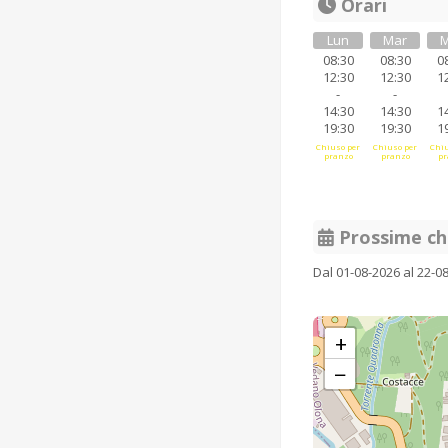
Orari
Lun
Mar
M
08:30
08:30
0
12:30
12:30
1
-
-
14:30
14:30
1
19:30
19:30
1
Chiuso per
Chiuso per
Chiu
pranzo
pranzo
pr
Prossime ch
Dal 01-08-2026 al 22-0
+
−