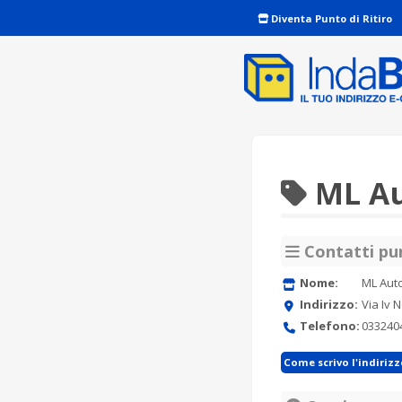
Diventa Punto di Ritiro
ML A
Contatti pun
Nome:
ML Aut
Indirizzo:
Via Iv
Telefono:
033240
Come scrivo l'indiriz