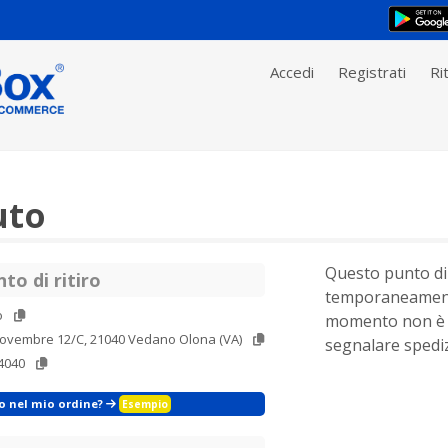
Accedi
Registrati
Rit
uto
Questo punto di 
to di ritiro
temporaneament
o
momento non è 
 Novembre 12/C, 21040 Vedano Olona (VA)
segnalare spediz
4040
zo nel mio ordine?
Esempio