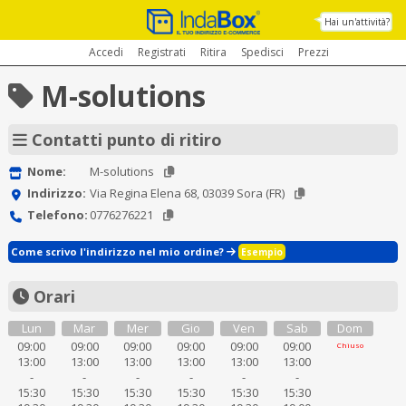
Hai un'attività?
Accedi
Registrati
Ritira
Spedisci
Prezzi
M-solutions
Contatti punto di ritiro
Nome:
M-solutions
Indirizzo:
Via Regina Elena 68, 03039 Sora (FR)
Telefono:
0776276221
Come scrivo l'indirizzo nel mio ordine?
Esempio
Orari
Lun
Mar
Mer
Gio
Ven
Sab
Dom
09:00
09:00
09:00
09:00
09:00
09:00
Chiuso
13:00
13:00
13:00
13:00
13:00
13:00
-
-
-
-
-
-
15:30
15:30
15:30
15:30
15:30
15:30