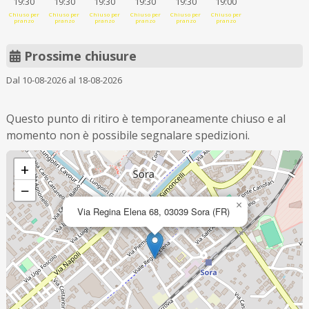
19:30
19:30
19:30
19:30
19:30
19:00
Chiuso per
Chiuso per
Chiuso per
Chiuso per
Chiuso per
Chiuso per
pranzo
pranzo
pranzo
pranzo
pranzo
pranzo
Prossime chiusure
Dal 10-08-2026 al 18-08-2026
Questo punto di ritiro è temporaneamente chiuso e al
momento non è possibile segnalare spedizioni.
+
−
×
Via Regina Elena 68, 03039 Sora (FR)