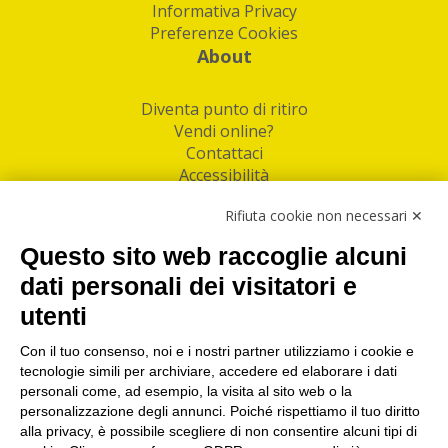
Informativa Privacy
Preferenze Cookies
About
Diventa punto di ritiro
Vendi online?
Contattaci
Accessibilità
Follow Us
Rifiuta cookie non necessari ✕
Facebook
Questo sito web raccoglie alcuni
Linkedin
dati personali dei visitatori e
utenti
I nostri punti di ritiro e spedizione pacchi nelle
maggiori città italiane
Con il tuo consenso, noi e i nostri partner utilizziamo i cookie e
tecnologie simili per archiviare, accedere ed elaborare i dati
Torino
|
Milano
|
Roma
|
Bologna
|
Firenze
|
Genova
|
personali come, ad esempio, la visita al sito web o la
Napoli
|
Varese
personalizzazione degli annunci. Poiché rispettiamo il tuo diritto
alla privacy, è possibile scegliere di non consentire alcuni tipi di