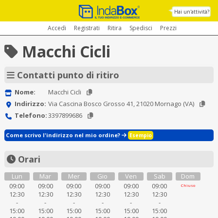
Hai un'attività?
Accedi
Registrati
Ritira
Spedisci
Prezzi
Macchi Cicli
Contatti punto di ritiro
Nome:
Macchi Cicli
Indirizzo:
Via Cascina Bosco Grosso 41, 21020 Mornago (VA)
Telefono:
3397899686
Come scrivo l'indirizzo nel mio ordine?
Esempio
Orari
Lun
Mar
Mer
Gio
Ven
Sab
Dom
09:00
09:00
09:00
09:00
09:00
09:00
Chiuso
12:30
12:30
12:30
12:30
12:30
12:30
-
-
-
-
-
-
15:00
15:00
15:00
15:00
15:00
15:00