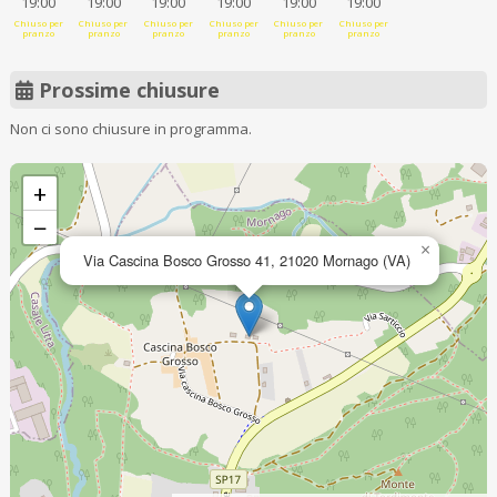
19:00
19:00
19:00
19:00
19:00
19:00
Chiuso per
Chiuso per
Chiuso per
Chiuso per
Chiuso per
Chiuso per
pranzo
pranzo
pranzo
pranzo
pranzo
pranzo
Prossime chiusure
Non ci sono chiusure in programma.
+
−
×
Via Cascina Bosco Grosso 41, 21020 Mornago (VA)