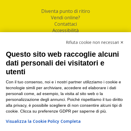
Diventa punto di ritiro
Vendi online?
Contattaci
Accessibilità
Follow Us
Rifiuta cookie non necessari ✕
Facebook
Questo sito web raccoglie alcuni
Linkedin
dati personali dei visitatori e
utenti
I nostri punti di ritiro e spedizione pacchi nelle
maggiori città italiane
Con il tuo consenso, noi e i nostri partner utilizziamo i cookie e
tecnologie simili per archiviare, accedere ed elaborare i dati
Torino
|
Milano
|
Roma
|
Bologna
|
Firenze
|
Genova
|
personali come, ad esempio, la visita al sito web o la
Napoli
|
Varese
personalizzazione degli annunci. Poiché rispettiamo il tuo diritto
alla privacy, è possibile scegliere di non consentire alcuni tipi di
cookie. Clicca su preferenze GDPR per saperne di più.
Visualizza la Cookie Policy Completa
©2026 IndaBox srl