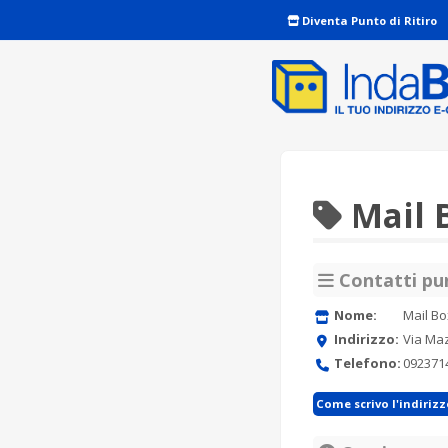
Diventa Punto di Ritiro
Mail 
Contatti pun
Nome:
Mail Bo
Indirizzo:
Via Maz
Telefono:
092371
Come scrivo l'indiriz