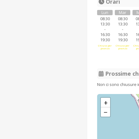
Orari
Lun
Mar
M
08:30
08:30
0
13:30
13:30
1
-
-
16:30
16:30
1
19:30
19:30
1
Chiuso per
Chiuso per
Chiu
pranzo
pranzo
pr
Prossime ch
Non ci sono chiusure 
+
−