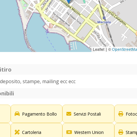
Leaflet
©
|
OpenStreetM
itiro
deposito, stampe, mailing ecc ecc
nibili
Pagamento Bollo
Servizi Postali
Fotoc
Cartoleria
Western Union
Stamp