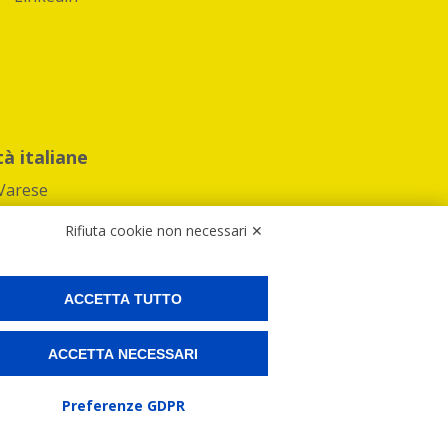
tà italiane
Varese
Rifiuta cookie non necessari ✕
ACCETTA TUTTO
Preferenze Cookies
ACCETTA NECESSARI
ne e spedire i tuoi pacchi.
Preferenze GDPR