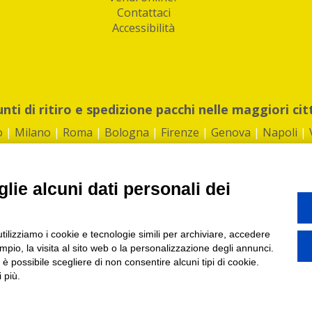
Contattaci
Accessibilità
unti di ritiro e spedizione pacchi nelle maggiori cit
o
|
Milano
|
Roma
|
Bologna
|
Firenze
|
Genova
|
Napoli
|
lie alcuni dati personali dei
©2026 IndaBox srl
utilizziamo i cookie e tecnologie simili per archiviare, accedere
1360012 | REA: RM 1494760 | Cap.Soc.: 50.000€ |
Whistleblowing
|
Privacy
|
ti di ritiro tra Bar, Tabaccai, Edicole e Kipoint per ritirare i tuoi acquisti onli
pio, la visita al sito web o la personalizzazione degli annunci.
, è possibile scegliere di non consentire alcuni tipi di cookie.
 più.