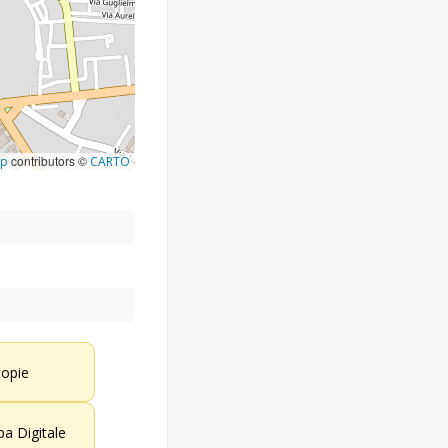
contributors ©
ap
CARTO
opie
a Digitale