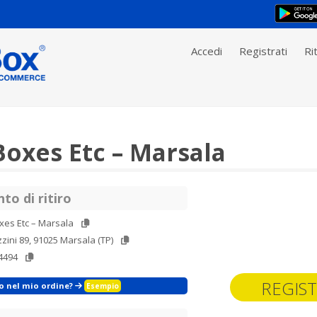
Accedi
Registrati
Rit
Boxes Etc – Marsala
to di ritiro
xes Etc – Marsala
zini 89, 91025 Marsala (TP)
4494
REGIST
zo nel mio ordine?
Esempio