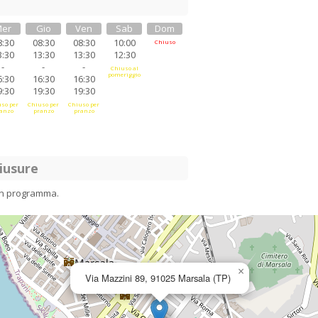
er
Gio
Ven
Sab
Dom
8:30
08:30
08:30
10:00
Chiuso
3:30
13:30
13:30
12:30
-
-
-
Chiuso al
pomeriggio
6:30
16:30
16:30
9:30
19:30
19:30
so per
Chiuso per
Chiuso per
anzo
pranzo
pranzo
iusure
in programma.
×
Via Mazzini 89, 91025 Marsala (TP)